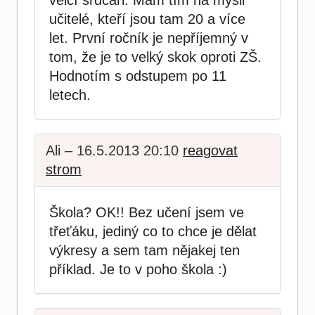
velcí srdcaři. Mám tím na mysli
učitelé, kteří jsou tam 20 a více
let. První ročník je nepříjemný v
tom, že je to velký skok oproti ZŠ.
Hodnotím s odstupem po 11
letech.
Ali – 16.5.2013 20:10
reagovat
strom
Škola? OK!! Bez učení jsem ve
třeťáku, jediný co to chce je dělat
výkresy a sem tam nějakej ten
příklad. Je to v poho škola :)