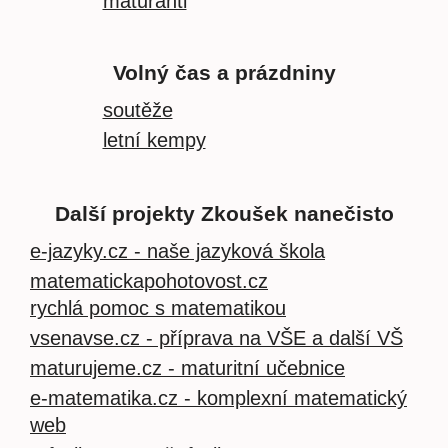
maturanti
Volný čas a prázdniny
soutěže
letní kempy
Další projekty Zkoušek nanečisto
e-jazyky.cz - naše jazyková škola
matematickapohotovost.cz
rychlá pomoc s matematikou
vsenavse.cz - příprava na VŠE a další VŠ
maturujeme.cz - maturitní učebnice
e-matematika.cz - komplexní matematický
web