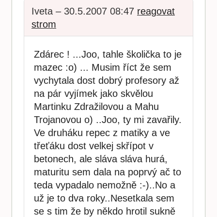
Iveta – 30.5.2007 08:47
reagovat
strom
Zdárec ! ...Joo, tahle školička to je
mazec :o) ... Musim říct že sem
vychytala dost dobrý profesory až
na pár vyjímek jako skvělou
Martinku Zdražilovou a Mahu
Trojanovou o) ..Joo, ty mi zavařily.
Ve druháku repec z matiky a ve
třeťáku dost velkej skřípot v
betonech, ale sláva sláva hurá,
maturitu sem dala na poprvý ač to
teda vypadalo nemožně :-)..No a
už je to dva roky..Nesetkala sem
se s tim že by někdo hrotil sukně