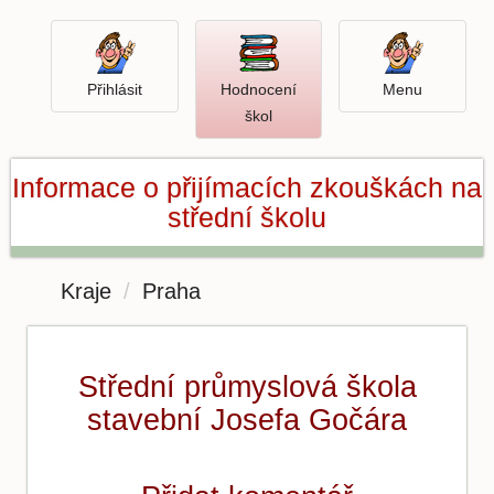
Přihlásit
Menu
Přihlásit
Hodnocení
Menu
Otevři
škol
hodnocení
škol
Informace o přijímacích zkouškách na
střední školu
Kraje
Praha
Střední průmyslová škola
stavební Josefa Gočára