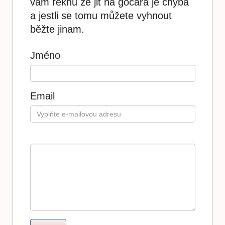
vám řeknu že jit na gocara je chyba
a jestli se tomu můžete vyhnout
běžte jinam.
Jméno
Email