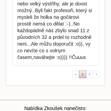
nebo velký výstřihy, ale je doost
možný..Byli fakt profesoři, který si
mysleli že holka na gočárovi
prostě nemá co dělat :-)..No
každopádně nás zbylo snad 11 z
původních 32 a prdel to rozhodně
neni...Ale můžu doporučit :o)), vy
co nevíte co s volnym
časem,naváhejte :o)))) !!Čuuus
«
1
2
»
Nabídka Zkoušek nanečisto: