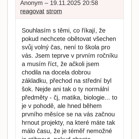
Anonym – 19.11.2025 20:58
reagovat
strom
Souhlasím s těmi, co říkají, že
pokud nechcete obětovat všechen
svůj volný čas, není to škola pro
vás. Jsem teprve v prvním ročníku
a musím říct, že ačkoli jsem
chodila na docela dobrou
základku, přechod na střední byl
šok. Nejde ani tak o ty normální
předměty - čj, matika, biologie... to
je v pohodě, ale hned během
prvního měsíce se na vás začnou
hrnout projekty, na které máte tak
málo času, že je téměř nemožné