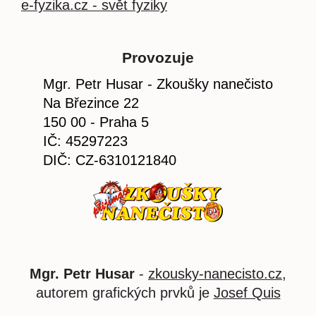
e-fyzika.cz - svět fyziky
Provozuje
Mgr. Petr Husar - Zkoušky nanečisto
Na Březince 22
150 00 - Praha 5
IČ: 45297223
DIČ: CZ-6310121840
Mgr. Petr Husar
-
zkousky-nanecisto.cz
,
autorem grafických prvků je
Josef Quis