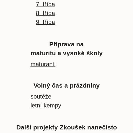
7. třída
8. třída
9. třída
Příprava na
maturitu a vysoké školy
maturanti
Volný čas a prázdniny
soutěže
letní kempy
Další projekty Zkoušek nanečisto