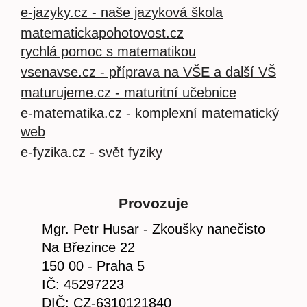
e-jazyky.cz - naše jazyková škola
matematickapohotovost.cz
rychlá pomoc s matematikou
vsenavse.cz - příprava na VŠE a další VŠ
maturujeme.cz - maturitní učebnice
e-matematika.cz - komplexní matematický
web
e-fyzika.cz - svět fyziky
Provozuje
Mgr. Petr Husar - Zkoušky nanečisto
Na Březince 22
150 00 - Praha 5
IČ: 45297223
DIČ: CZ-6310121840