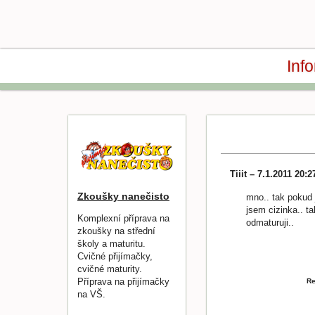
Inf
Tiiit – 7.1.2011 20:
Zkoušky nanečisto
mno.. tak pokud j
jsem cizinka.. t
Komplexní příprava na
odmaturuji..
zkoušky na střední
školy a maturitu.
Cvičné přijímačky,
cvičné maturity.
Příprava na přijímačky
Re
na VŠ.