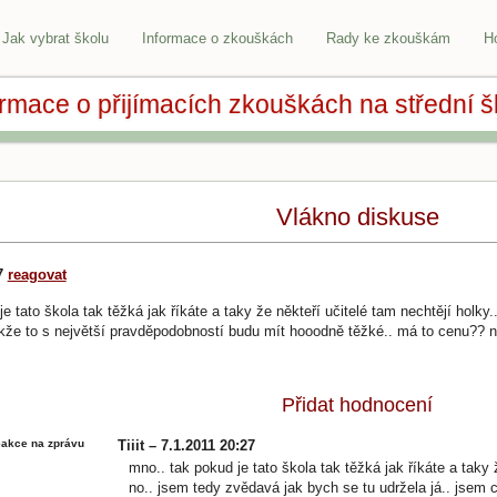
Jak vybrat školu
Informace o zkouškách
Rady ke zkouškám
H
ormace o přijímacích zkouškách na střední š
Vlákno diskuse
27
reagovat
e tato škola tak těžká jak říkáte a taky že někteří učitelé tam nechtějí holky.
akže to s největší pravděpodobností budu mít hooodně těžké.. má to cenu?? n
Přidat hodnocení
akce na zprávu
Tiiit – 7.1.2011 20:27
mno.. tak pokud je tato škola tak těžká jak říkáte a taky 
no.. jsem tedy zvědavá jak bych se tu udržela já.. jsem c