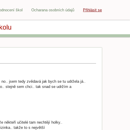
odnocení škol
Ocharana osobních údajů
Přihlásit se
kolu
. no.. jsem tedy zvědavá jak bych se tu udržela já..
o.. stejně sem chci.. tak snad se udržím a
že někteří učitelé tam nechtějí holky..
izinka.. takže to s největší