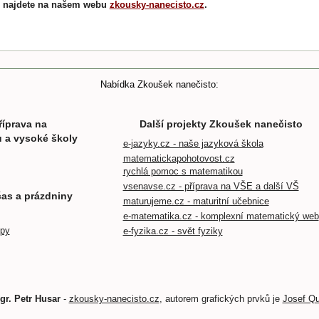
u najdete na našem webu
zkousky-nanecisto.cz
.
Nabídka Zkoušek nanečisto:
říprava na
Další projekty Zkoušek nanečisto
u a vysoké školy
e-jazyky.cz - naše jazyková škola
matematickapohotovost.cz
rychlá pomoc s matematikou
vsenavse.cz - příprava na VŠE a další VŠ
čas a prázdniny
maturujeme.cz - maturitní učebnice
e-matematika.cz - komplexní matematický web
mpy
e-fyzika.cz - svět fyziky
gr. Petr Husar
-
zkousky-nanecisto.cz
, autorem grafických prvků je
Josef Qu