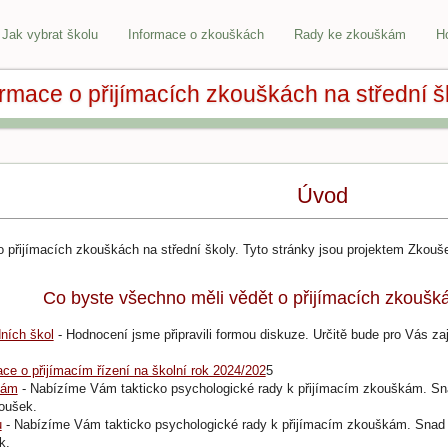
Jak vybrat školu
Informace o zkouškách
Rady ke zkouškám
H
ormace o přijímacích zkouškách na střední š
Úvod
 o přijímacích zkouškách na střední školy. Tyto stránky jsou projektem Zkou
Co byste všechno měli vědět o přijímacích zkoušká
ních škol
- Hodnocení jsme připravili formou diskuze. Určitě bude pro Vás za
ace o přijímacím řízení na školní rok 2024/202
5
kám
- Nabízíme Vám takticko psychologické rady k přijímacím zkouškám. S
oušek.
u
- Nabízíme Vám takticko psychologické rady k přijímacím zkouškám. Snad
k.