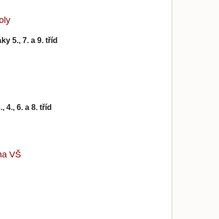
oly
 5., 7. a 9. tříd
., 6. a 8. tříd
 na VŠ