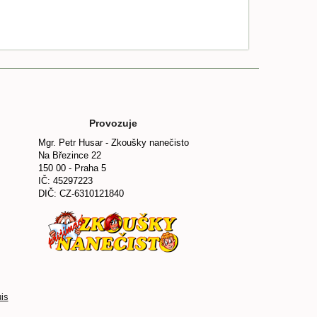
Provozuje
Mgr. Petr Husar - Zkoušky nanečisto
Na Březince 22
150 00 - Praha 5
IČ: 45297223
DIČ: CZ-6310121840
is