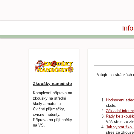
Inf
Vítejte na stránkách
Zkoušky nanečisto
Komplexní příprava na
zkoušky na střední
Hodnocení střed
školy a maturitu.
škole.
Cvičné přijímačky,
Základní inform
cvičné maturity.
Rady ke zkouš
Příprava na přijímačky
Váš stres ze zk
na VŠ.
Jak vybrat škol
stres ze zkouše