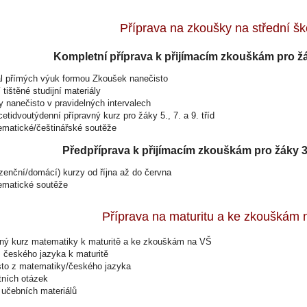
Příprava na zkoušky na střední šk
Kompletní příprava k přijímacím zkouškám pro žáky
l přímých výuk formou Zkoušek nanečisto
 tištěné studijní materiály
nanečisto v pravidelných intervalech
tidvoutýdenní přípravný kurz pro žáky 5., 7. a 9. tříd
ematické/češtinářské soutěže
Předpříprava k přijímacím zkouškám pro žáky 3., 4
zenční/domácí) kurzy od října až do června
ematické soutěže
Příprava na maturitu a ke zkouškám
vný kurz matematiky k maturitě a ke zkouškám na VŠ
 českého jazyka k maturitě
sto z matematiky/českého jazyka
tních otázek
 učebních materiálů