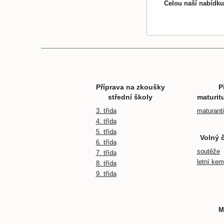
Celou naší nabídk
Příprava na zkoušky
P
střední školy
maturit
3. třída
maturanti
4. třída
5. třída
Volný 
6. třída
soutěže
7. třída
letní ke
8. třída
9. třída
M