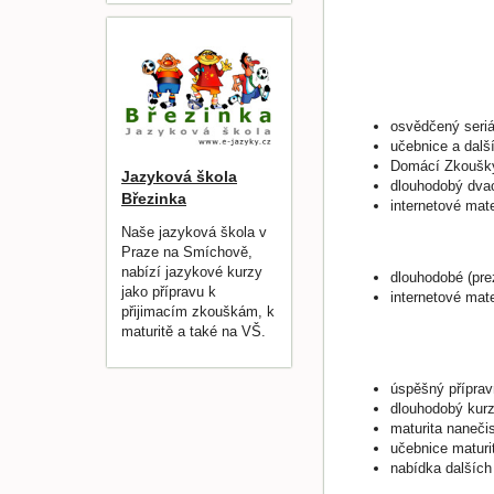
osvědčený seriá
učebnice a další
Domácí Zkoušky 
Jazyková škola
dlouhodobý dvace
Březinka
internetové mat
Naše jazyková škola v
Praze na Smíchově,
nabízí jazykové kurzy
dlouhodobé (pre
jako přípravu k
internetové mat
přijimacím zkouškám, k
maturitě a také na VŠ.
úspěšný přípra
dlouhodobý kurz
maturita naneči
učebnice maturi
nabídka dalších