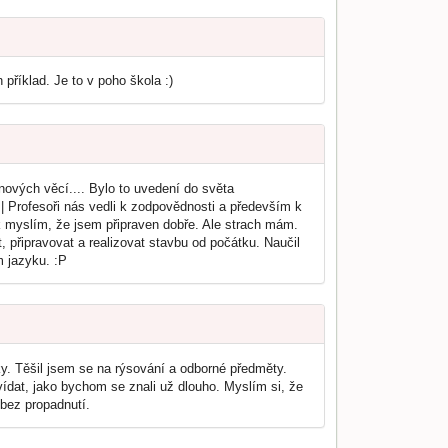
příklad. Je to v poho škola :)
nových věcí.... Bylo to uvedení do světa
 :| Profesoři nás vedli k zodpovědnosti a především k
šak myslím, že jsem připraven dobře. Ale strach mám.
 připravovat a realizovat stavbu od počátku. Naučil
m jazyku. :P
y. Těšil jsem se na rýsování a odborné předměty.
vídat, jako bychom se znali už dlouho. Myslím si, že
 bez propadnutí.