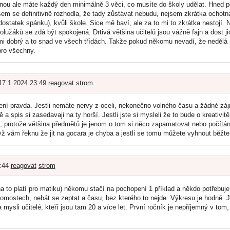
inou ale máte každý den minimálně 3 věci, co musíte do školy udělat. Hned 
sem se definitivně rozhodla, že tady zůstávat nebudu, nejsem zkrátka ochotná
ostatek spánku), kvůli škole. Sice mě baví, ale za to mi to zkrátka nestojí. Na
lužáků se zdá být spokojená. Drtivá většina učitelů jsou vážně fajn a dost j
lmi dobrý a to snad ve všech třídách. Takže pokud někomu nevadí, že nedělá n
pro všechny.
 17.1.2024 23:49
reagovat
strom
ení pravda. Jestli nemáte nervy z oceli, nekonečno volného času a žádné záj
a spis si zasedavaji na ty horší. Jestli jste si mysleli že to bude o kreativit
 protože většina předmětů je jenom o tom si něco zapamatovat nebo počítán
ž vám řeknu že jit na gocara je chyba a jestli se tomu můžete vyhnout běžte
3:44
reagovat
strom
a to platí pro matiku) někomu stačí na pochopení 1 příklad a někdo potřebuje 
domostech, nebát se zeptat a času, bez kterého to nejde. Výkresu je hodně. J
 mysli učitelé, kteří jsou tam 20 a více let. První ročník je nepříjemný v to