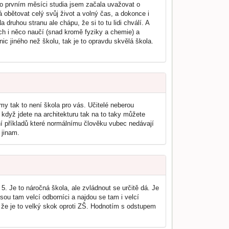
po prvním měsíci studia jsem začala uvažovat o
 obětovat celý svůj život a volný čas, a dokonce i
 druhou stranu ale chápu, že si to tu lidi chválí. A
ich i něco naučí (snad kromě fyziky a chemie) a
ic jiného než školu, tak je to opravdu skvělá škola.
my tak to není škola pro vás. Učitelé neberou
ě když jdete na architekturu tak na to taky můžete
í příkladů které normálnímu člověku vubec nedávají
 jinam.
5. Je to náročná škola, ale zvládnout se určitě dá. Je
sou tam velcí odborníci a najdou se tam i velcí
m, že je to velký skok oproti ZŠ. Hodnotím s odstupem