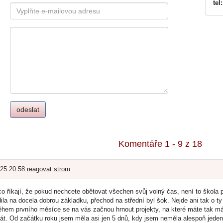
tel:
Komentáře 1 - 9 z 18
025 20:58
reagovat
strom
o říkají, že pokud nechcete obětovat všechen svůj volný čas, není to škola 
la na docela dobrou základku, přechod na střední byl šok. Nejde ani tak o ty n
ěhem prvního měsíce se na vás začnou hrnout projekty, na které máte tak má
t. Od začátku roku jsem měla asi jen 5 dnů, kdy jsem neměla alespoň jeden te