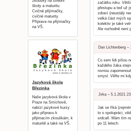
zkoušky na střední
začátku roku. Větš
školy a maturitu.
přestupu a teď už j
Cvičné přijímačky,
zdraví (neustálý ned
cvičné maturity.
velká část mých spo
Příprava na přijímačky
kolektiv je také ve
na VŠ.
Ale rozhodně není 
Dan Lichtenberg –
Co sem lidi píšou n
každého žáka stejně 
rovnou zapomenout,
smysl. Věřte mi kdy
Jazyková škola
Březinka
Jirka – 5.1.2021 2
Naše jazyková škola v
Praze na Smíchově,
Jak se říká (zejmén
nabízí jazykové kurzy
to o spolupráci, vě
jako přípravu k
srdcaři. Mám tím na
přijimacím zkouškám, k
po 11 letech.
maturitě a také na VŠ.