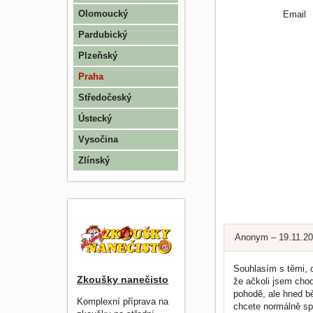
Olomoucký
Email
Pardubický
Plzeňský
Praha
Středočeský
Ústecký
Vysočina
Zlínský
Anonym – 19.11.2
Souhlasím s těmi, c
Zkoušky nanečisto
že ačkoli jsem chodi
pohodě, ale hned b
Komplexní příprava na
chcete normálně spá