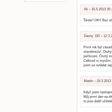
Ali – 16.5.2013 20
Škola? OK!! Bez uče
Danny :DD – 12.3.
První rok byl zásad
stavebnictví. Druhý
pečlivosti. Čtvrtý 
Celkově si myslím, 
jsem se ovládat nej
Martin – 10.3.2013
Když jsem nastupov
Můj první den na té
tu jsou dobří učite