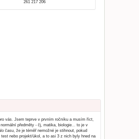
261 217 206
pro vás. Jsem teprve v prvním ročníku a musím říct,
ormální předměty - čj, matika, biologie... to je v
lo času, že je téměř nemožné je stihnout, pokud
st nebo projekt/úkol, a to asi 3 z nich byly hned na