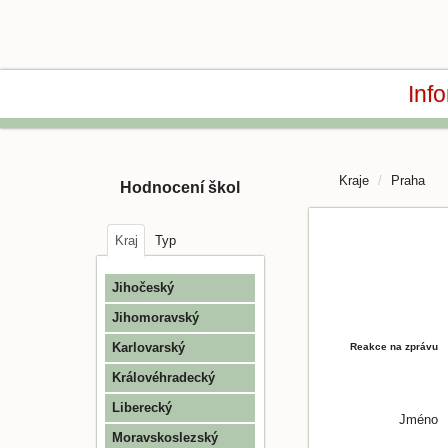
Inf
Kraje
Praha
Hodnocení škol
Kraj
Typ
Jihočeský
Jihomoravský
Karlovarský
Reakce na zprávu
Královéhradecký
Liberecký
Jméno
Moravskoslezský