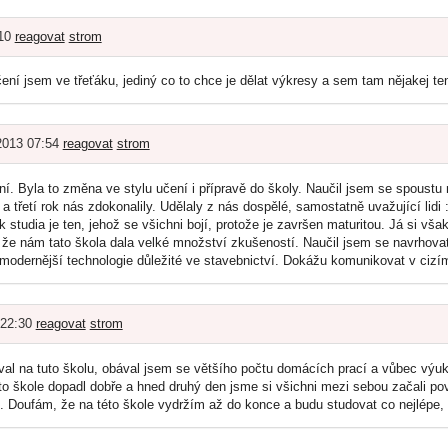
:10
reagovat
strom
ní jsem ve třeťáku, jediný co to chce je dělat výkresy a sem tam nějakej ten 
2013 07:54
reagovat
strom
ní. Byla to změna ve stylu učení i přípravě do školy. Naučil jsem se spoustu 
 a třetí rok nás zdokonalily. Udělaly z nás dospělé, samostatně uvažující lidi
rok studia je ten, jehož se všichni bojí, protože je završen maturitou. Já si v
že nám tato škola dala velké množství zkušeností. Naučil jsem se navrhovat,
modernější technologie důležité ve stavebnictví. Dokážu komunikovat v cizí
 22:30
reagovat
strom
al na tuto školu, obával jsem se většího počtu domácích prací a vůbec výuk
to škole dopadl dobře a hned druhý den jsme si všichni mezi sebou začali po
lé. Doufám, že na této škole vydržím až do konce a budu studovat co nejlépe,