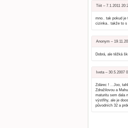
Tiiit – 7.1.2011 20
mno.. tak pokud je t
cizinka.. takže to 
Anonym – 19.11.2
Dobrá, ale těžká šk
Iveta – 30.5.2007 
Zdárec ! ...Joo, ta
Zdražilovou a Mahu 
maturitu sem dala n
výstřihy, ale je do
původních 32 a prde