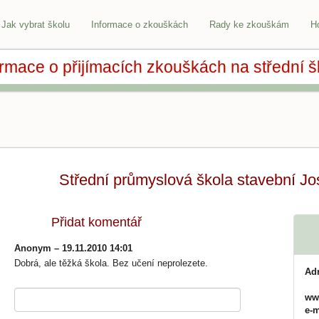
Jak vybrat školu
Informace o zkouškách
Rady ke zkouškám
H
ormace o přijímacích zkouškách na střední š
Střední průmyslová škola stavební J
Přidat komentář
Anonym – 19.11.2010 14:01
Dobrá, ale těžká škola. Bez učení neprolezete.
Ad
ww
e-m