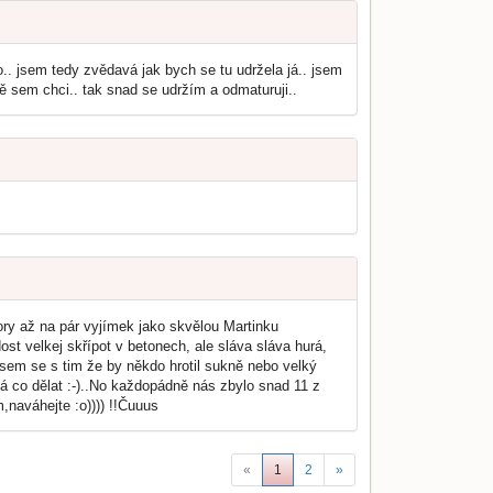
no.. jsem tedy zvědavá jak bych se tu udržela já.. jsem
ě sem chci.. tak snad se udržím a odmaturuji..
sory až na pár vyjímek jako skvělou Martinku
ost velkej skřípot v betonech, ale sláva sláva hurá,
 sem se s tim že by někdo hrotil sukně nebo velký
emá co dělat :-)..No každopádně nás zbylo snad 11 z
,naváhejte :o)))) !!Čuuus
«
1
2
»