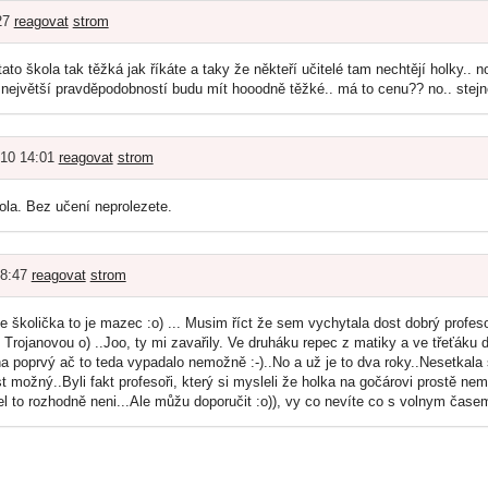
:27
reagovat
strom
ato škola tak těžká jak říkáte a taky že někteří učitelé tam nechtějí holky.. 
s největší pravděpodobností budu mít hooodně těžké.. má to cenu?? no.. stejn
010 14:01
reagovat
strom
ola. Bez učení neprolezete.
08:47
reagovat
strom
hle školička to je mazec :o) ... Musim říct že sem vychytala dost dobrý profe
Trojanovou o) ..Joo, ty mi zavařily. Ve druháku repec z matiky a ve třeťáku d
a poprvý ač to teda vypadalo nemožně :-)..No a už je to dva roky..Nesetkala
ost možný..Byli fakt profesoři, který si mysleli že holka na gočárovi prostě n
l to rozhodně neni...Ale můžu doporučit :o)), vy co nevíte co s volnym časem