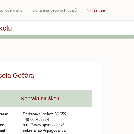
odnocení škol
Ocharana osobních údajů
Přihlásit se
kolu
osefa Gočára
Kontakt na školu
resa:
Družstevní ochoz 3/1659
140 00 Praha 4
w:
http://www.spsgocar.cz/
ail:
sekretariat@spsgocar.cz