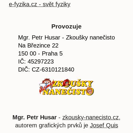
e-fyzika.cz - svět fyziky
Provozuje
Mgr. Petr Husar - Zkoušky nanečisto
Na Březince 22
150 00 - Praha 5
IČ: 45297223
DIČ: CZ-6310121840
Mgr. Petr Husar
-
zkousky-nanecisto.cz
,
autorem grafických prvků je
Josef Quis