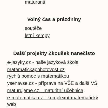
maturanti
Volný čas a prázdniny
soutěže
letní kempy
Další projekty Zkoušek nanečisto
e-jazyky.cz - naše jazyková škola
matematickapohotovost.cz
rychlá pomoc s matematikou
vsenavse.cz - příprava na VŠE a další VŠ
maturujeme.cz - maturitní učebnice
e-matematika.cz - komplexní matematický
web