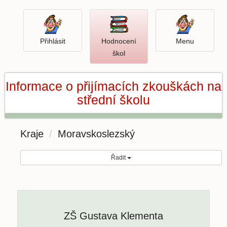
Přihlásit
Menu
Přihlásit
Hodnocení
Menu
Otevři
škol
hodnocení
škol
Informace o přijímacích zkouškách na
střední školu
Kraje
Moravskoslezský
Řadit
ZŠ Gustava Klementa