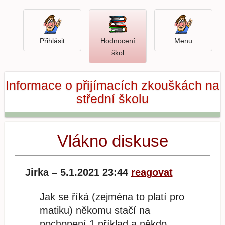
Přihlásit
Menu
Přihlásit
Hodnocení
Menu
Otevři
škol
hodnocení
škol
Informace o přijímacích zkouškách na
střední školu
Vlákno diskuse
Jirka – 5.1.2021 23:44
reagovat
Jak se říká (zejména to platí pro
matiku) někomu stačí na
pochopení 1 příklad a někdo