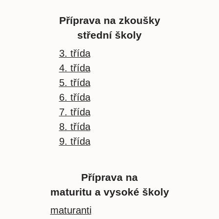
Příprava na zkoušky
střední školy
3. třída
4. třída
5. třída
6. třída
7. třída
8. třída
9. třída
Příprava na
maturitu a vysoké školy
maturanti