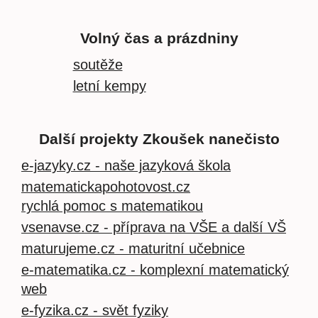
Volný čas a prázdniny
soutěže
letní kempy
Další projekty Zkoušek nanečisto
e-jazyky.cz - naše jazyková škola
matematickapohotovost.cz
rychlá pomoc s matematikou
vsenavse.cz - příprava na VŠE a další VŠ
maturujeme.cz - maturitní učebnice
e-matematika.cz - komplexní matematický
web
e-fyzika.cz - svět fyziky