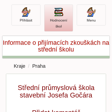
Přihlásit
Menu
Přihlásit
Hodnocení
Menu
Otevři
škol
hodnocení
škol
Informace o přijímacích zkouškách na
střední školu
Kraje
Praha
Střední průmyslová škola
stavební Josefa Gočára