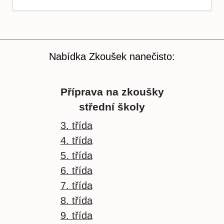
Nabídka Zkoušek nanečisto:
Příprava na zkoušky
střední školy
3. třída
4. třída
5. třída
6. třída
7. třída
8. třída
9. třída