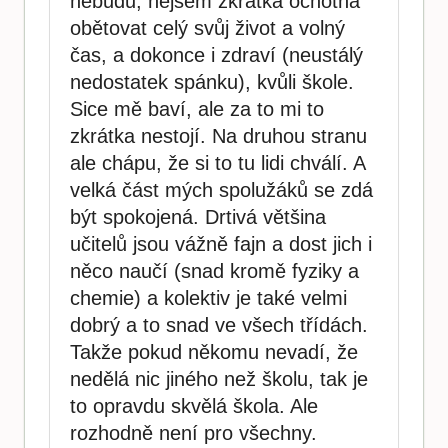
nebudu, nejsem zkrátka ochotná
obětovat celý svůj život a volný
čas, a dokonce i zdraví (neustálý
nedostatek spánku), kvůli škole.
Sice mě baví, ale za to mi to
zkrátka nestojí. Na druhou stranu
ale chápu, že si to tu lidi chválí. A
velká část mých spolužáků se zdá
být spokojená. Drtivá většina
učitelů jsou vážně fajn a dost jich i
něco naučí (snad kromě fyziky a
chemie) a kolektiv je také velmi
dobrý a to snad ve všech třídách.
Takže pokud někomu nevadí, že
nedělá nic jiného než školu, tak je
to opravdu skvělá škola. Ale
rozhodně není pro všechny.