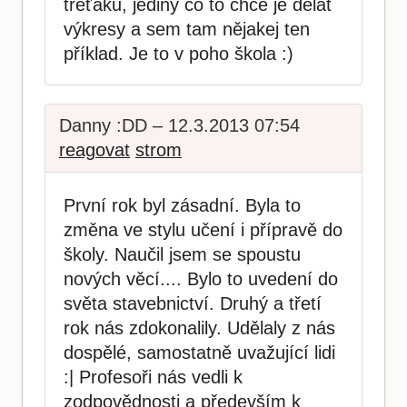
třeťáku, jediný co to chce je dělat
výkresy a sem tam nějakej ten
příklad. Je to v poho škola :)
Danny :DD – 12.3.2013 07:54
reagovat
strom
První rok byl zásadní. Byla to
změna ve stylu učení i přípravě do
školy. Naučil jsem se spoustu
nových věcí.... Bylo to uvedení do
světa stavebnictví. Druhý a třetí
rok nás zdokonalily. Udělaly z nás
dospělé, samostatně uvažující lidi
:| Profesoři nás vedli k
zodpovědnosti a především k