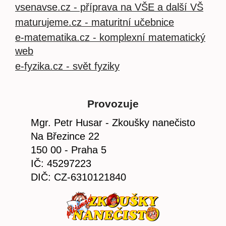
vsenavse.cz - příprava na VŠE a další VŠ
maturujeme.cz - maturitní učebnice
e-matematika.cz - komplexní matematický
web
e-fyzika.cz - svět fyziky
Provozuje
Mgr. Petr Husar - Zkoušky nanečisto
Na Březince 22
150 00 - Praha 5
IČ: 45297223
DIČ: CZ-6310121840