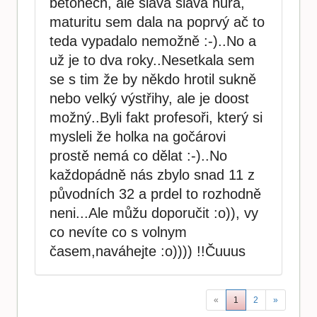
betonech, ale sláva sláva hurá,
maturitu sem dala na poprvý ač to
teda vypadalo nemožně :-)..No a
už je to dva roky..Nesetkala sem
se s tim že by někdo hrotil sukně
nebo velký výstřihy, ale je doost
možný..Byli fakt profesoři, který si
mysleli že holka na gočárovi
prostě nemá co dělat :-)..No
každopádně nás zbylo snad 11 z
původních 32 a prdel to rozhodně
neni...Ale můžu doporučit :o)), vy
co nevíte co s volnym
časem,naváhejte :o)))) !!Čuuus
«
1
2
»