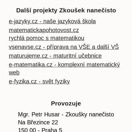
Další projekty Zkoušek nanečisto
e-jazyky.cz - naše jazyková škola
matematickapohotovost.cz
rychlá pomoc s matematikou
vsenavse.cz - příprava na VŠE a další VŠ
maturujeme.cz - maturitní učebnice
e-matematika.cz - komplexní matematický
web
e-fyzika.cz - svět fyziky
Provozuje
Mgr. Petr Husar - Zkoušky nanečisto
Na Březince 22
150 00 - Praha 5