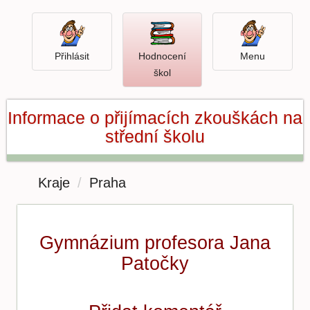
Přihlásit
Menu
Přihlásit
Hodnocení
Menu
Otevři
škol
hodnocení
škol
Informace o přijímacích zkouškách na
střední školu
Kraje
Praha
Gymnázium profesora Jana
Patočky