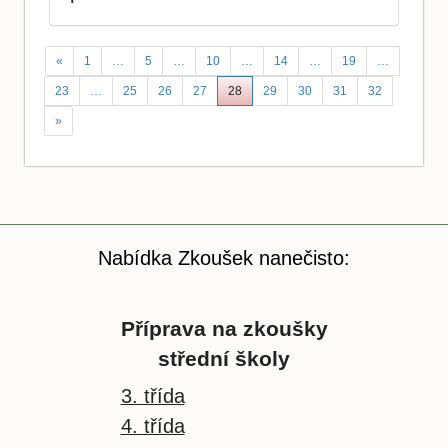
«
1
…
5
…
10
…
14
…
19
…
23
…
25
26
27
28
29
30
31
32
»
Nabídka Zkoušek nanečisto:
Příprava na zkoušky
střední školy
3. třída
4. třída