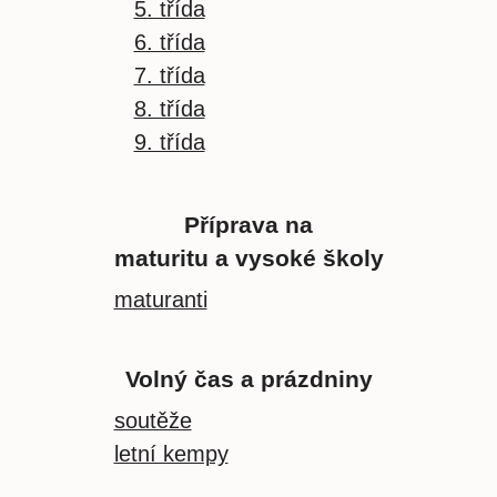
5. třída
6. třída
7. třída
8. třída
9. třída
Příprava na
maturitu a vysoké školy
maturanti
Volný čas a prázdniny
soutěže
letní kempy