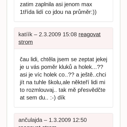
zatim zaplnila asi jenom max
1třída lidí co jdou na průměr:))
katíík – 2.3.2009 15:08
reagovat
strom
čau lidi, chtěla jsem se zeptat jekej
je u vás poměr kluků a holek...??
asi je víc holek co..?? a ještě..chci
jít na tuhle školu,ale někteří lidi mi
to rozmlouvaj.. tak mě přesvědčte
at sem du.. :-) dík
ančulajda – 1.3.2009 12:50