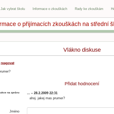
Jak vybrat školu
Informace o zkouškách
Rady ke zkouškám
H
ormace o přijímacích zkouškách na střední š
Vlákno diskuse
1
reagovat
prumer?
Přidat hodnocení
akce na zprávu
... – 28.2.2009 22:31
ahoj. jakej mas prumer?
Jméno