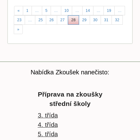
«
1
…
5
…
10
…
14
…
19
…
23
…
25
26
27
28
29
30
31
32
»
Nabídka Zkoušek nanečisto:
Příprava na zkoušky
střední školy
3. třída
4. třída
5. třída