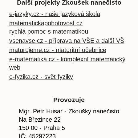
Další projekty Zkoušek nanečisto
e-jazyky.cz - naše jazyková škola
matematickapohotovost.cz
rychlá pomoc s matematikou
vsenavse.cz - příprava na VŠE a další VŠ
maturujeme.cz - maturitní učebnice
e-matematika.cz - komplexní matematický
web
e-fyzika.cz - svět fyziky
Provozuje
Mgr. Petr Husar - Zkoušky nanečisto
Na Březince 22
150 00 - Praha 5
IČ: 45297223