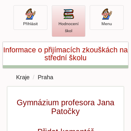
Přihlásit
Menu
Přihlásit
Hodnocení
Menu
Otevři
škol
hodnocení
škol
Informace o přijímacích zkouškách na
střední školu
Kraje
Praha
Gymnázium profesora Jana
Patočky