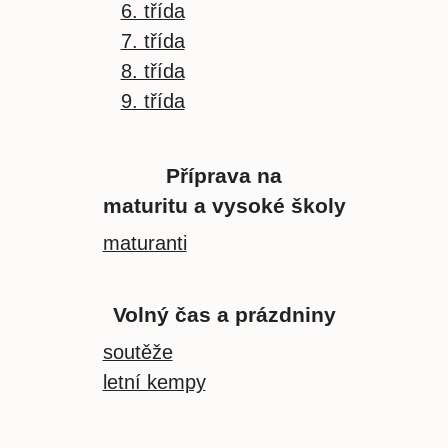
6. třída
7. třída
8. třída
9. třída
Příprava na
maturitu a vysoké školy
maturanti
Volný čas a prázdniny
soutěže
letní kempy