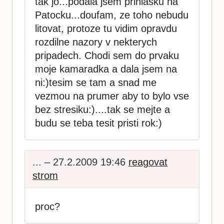
tak jo...podala jsem prihlasku na
Patocku...doufam, ze toho nebudu
litovat, protoze tu vidim opravdu
rozdilne nazory v nekterych
pripadech. Chodi sem do prvaku
moje kamaradka a dala jsem na
ni:)tesim se tam a snad me
vezmou na prumer aby to bylo vse
bez stresiku:)....tak se mejte a
budu se teba tesit pristi rok:)
... – 27.2.2009 19:46
reagovat
strom
proc?