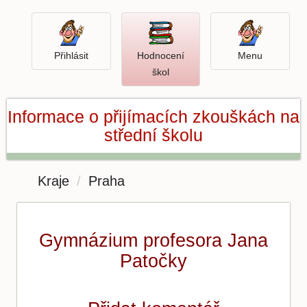
Přihlásit
Menu
Přihlásit
Hodnocení
Menu
Otevři
škol
hodnocení
škol
Informace o přijímacích zkouškách na
střední školu
Kraje
Praha
Gymnázium profesora Jana
Patočky