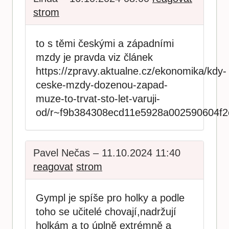
strom
to s těmi českými a západními
mzdy je pravda viz článek
https://zpravy.aktualne.cz/ekonomika/kdy-
ceske-mzdy-dozenou-zapad-
muze-to-trvat-sto-let-varuji-
od/r~f9b384308ecd11e5928a002590604f2
Pavel Nečas – 11.10.2024 11:40
reagovat
strom
Gympl je spíše pro holky a podle
toho se učitelé chovají,nadržují
holkám a to úplně extrémně a