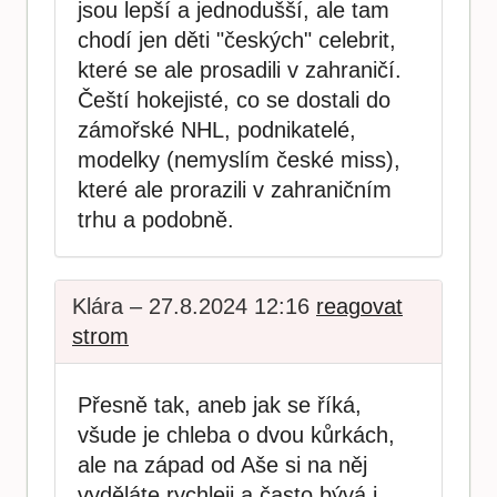
jsou lepší a jednodušší, ale tam
chodí jen děti "českých" celebrit,
které se ale prosadili v zahraničí.
Čeští hokejisté, co se dostali do
zámořské NHL, podnikatelé,
modelky (nemyslím české miss),
které ale prorazili v zahraničním
trhu a podobně.
Klára – 27.8.2024 12:16
reagovat
strom
Přesně tak, aneb jak se říká,
všude je chleba o dvou kůrkách,
ale na západ od Aše si na něj
vyděláte rychleji a často bývá i