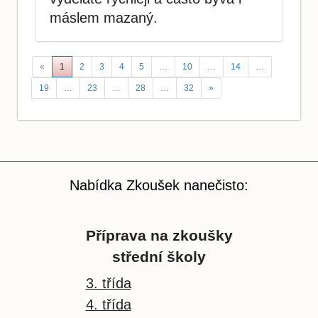
máslem mazaný.
«
1
2
3
4
5
…
10
…
14
…
19
…
23
…
28
…
32
»
Nabídka Zkoušek nanečisto:
Příprava na zkoušky
střední školy
3. třída
4. třída