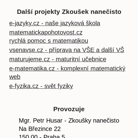
Další projekty Zkoušek nanečisto
e-jazyky.cz - naše jazyková škola
matematickapohotovost.cz
rychlá pomoc s matematikou
vsenavse.cz - příprava na VŠE a další VŠ
maturujeme.cz - maturitní učebnice
e-matematika.cz - komplexní matematický
web
e-fyzika.cz - svět fyziky
Provozuje
Mgr. Petr Husar - Zkoušky nanečisto
Na Březince 22
150 00 - Praha 5