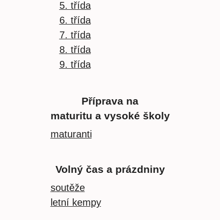
5. třída
6. třída
7. třída
8. třída
9. třída
Příprava na
maturitu a vysoké školy
maturanti
Volný čas a prázdniny
soutěže
letní kempy