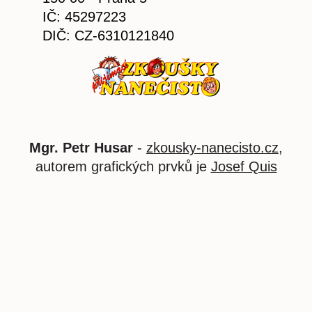
IČ: 45297223
DIČ: CZ-6310121840
Mgr. Petr Husar
-
zkousky-nanecisto.cz
,
autorem grafických prvků je
Josef Quis