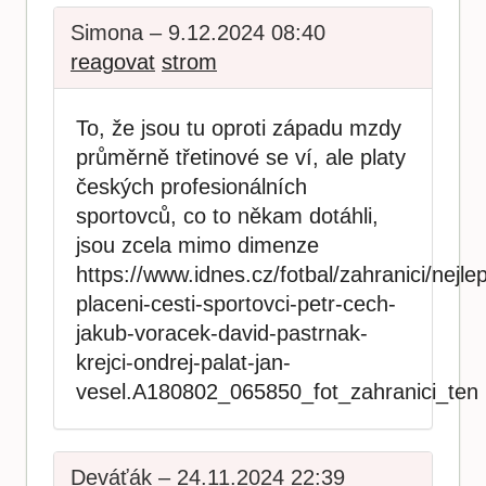
Simona – 9.12.2024 08:40
reagovat
strom
To, že jsou tu oproti západu mzdy
průměrně třetinové se ví, ale platy
českých profesionálních
sportovců, co to někam dotáhli,
jsou zcela mimo dimenze
https://www.idnes.cz/fotbal/zahranici/nejle
placeni-cesti-sportovci-petr-cech-
jakub-voracek-david-pastrnak-
krejci-ondrej-palat-jan-
vesel.A180802_065850_fot_zahranici_ten
Deváťák – 24.11.2024 22:39