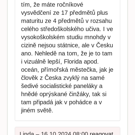
tím, že máte ročníkové
vysvědčení ze 17 předmětů plus
maturitu ze 4 předmětů v rozsahu
celého středoškolského učiva. I ve
vysokoškolském studiu mnohdy v
cizině nejsou státnice, ale v Česku
ano. Nehledě na tom, že je to tam
i vizuálně lepší, Florida apod.
oceán, přímořská městečka, jak je
člověk z Česka zvyklý na samé
šedivé socialistické paneláky a
hnědé oprýskané činžáky, tak si
tam připadá jak v pohádce a v
jiném světě.
Linda – 16.10.2024 08:00
reagovat