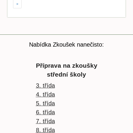
»
Nabídka Zkoušek nanečisto:
Příprava na zkoušky
střední školy
3. třída
4. třída
5. třída
6. třída
7. třída
8. třída