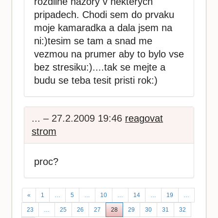
rozdilne nazory v nekterych
pripadech. Chodi sem do prvaku
moje kamaradka a dala jsem na
ni:)tesim se tam a snad me
vezmou na prumer aby to bylo vse
bez stresiku:)....tak se mejte a
budu se teba tesit pristi rok:)
... – 27.2.2009 19:46
reagovat
strom
proc?
«
1
…
5
…
10
…
14
…
19
…
23
…
25
26
27
28
29
30
31
32