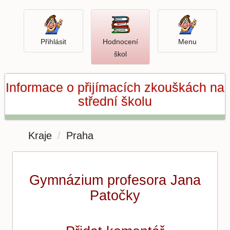
Přihlásit
Menu
Přihlásit
Hodnocení
Menu
Otevři
škol
hodnocení
škol
Informace o přijímacích zkouškách na
střední školu
Kraje
Praha
Gymnázium profesora Jana
Patočky