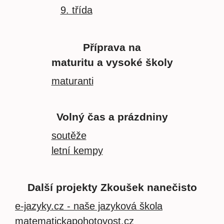
9. třída
Příprava na
maturitu a vysoké školy
maturanti
Volný čas a prázdniny
soutěže
letní kempy
Další projekty Zkoušek nanečisto
e-jazyky.cz - naše jazyková škola
matematickapohotovost.cz