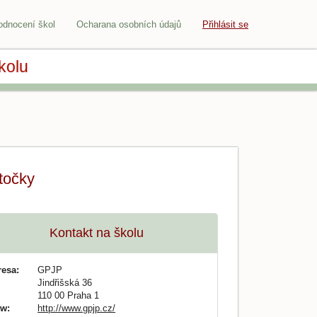
odnocení škol
Ocharana osobních údajů
Přihlásit se
kolu
točky
Kontakt na školu
resa:
GPJP
Jindřišská 36
110 00 Praha 1
w:
http://www.gpjp.cz/