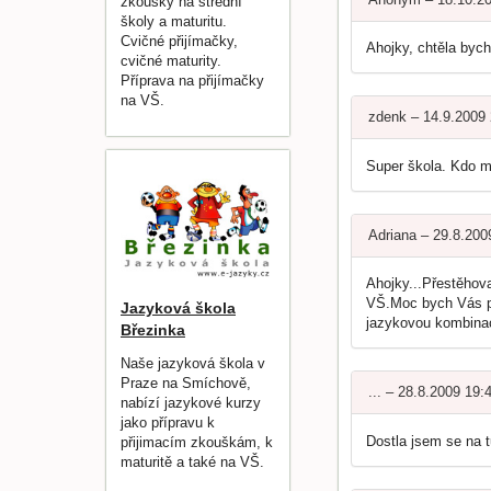
zkoušky na střední
školy a maturitu.
Cvičné přijímačky,
Ahojky, chtěla bych
cvičné maturity.
Příprava na přijímačky
na VŠ.
zdenk – 14.9.2009
Super škola. Kdo ma
Adriana – 29.8.200
Ahojky...Přestěhova
VŠ.Moc bych Vás pr
Jazyková škola
jazykovou kombinaci
Březinka
Naše jazyková škola v
Praze na Smíchově,
... – 28.8.2009 19:
nabízí jazykové kurzy
jako přípravu k
Dostla jsem se na t
přijimacím zkouškám, k
maturitě a také na VŠ.