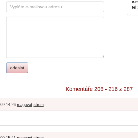
e-m
tel:
Komentáře 208 - 216 z 287
009 14:26
reagovat
strom
009 15:41
reagovat
strom