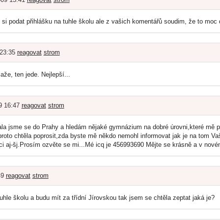
 si podat přihlášku na tuhle školu ale z vašich komentářů soudim, že to moc d
 23:35
reagovat
strom
že, ten jede. Nejlepší...
9 16:47
reagovat
strom
la jsme se do Prahy a hledám nějaké gymnázium na dobré úrovni,které mě při
oto chtěla poprosit,zda byste mě někdo nemohl informovat jak je na tom Vaš
 aj-šj.Prosím ozvěte se mi...Mé icq je 456993690 Mějte se krásně a v novém
49
reagovat
strom
uhle školu a budu mít za třídní Jírovskou tak jsem se chtěla zeptat jaká je?