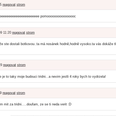
15
reagovat
strom
eeeeeeeeeeeeeeeeeeeeee pomoooooooooooooooc
09 11:20
reagovat
strom
e ste dostali botkovou..ta má nosánek hodně,hodně vysoko.ta vás dokáže tře
29
reagovat
strom
 je to taky moje budouci tridni...a nevim jestli 4 roky bych to vydrzela!
39
reagovat
strom
m mit za tridni.....doufam, ze se ti neda verit :D