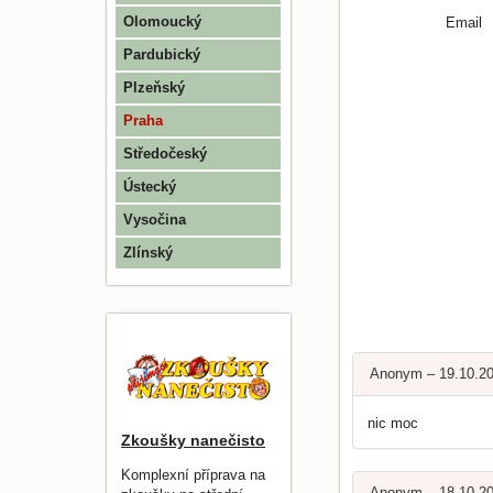
Olomoucký
Email
Pardubický
Plzeňský
Praha
Středočeský
Ústecký
Vysočina
Zlínský
Anonym – 19.10.2
nic moc
Zkoušky nanečisto
Komplexní příprava na
Anonym – 18.10.2