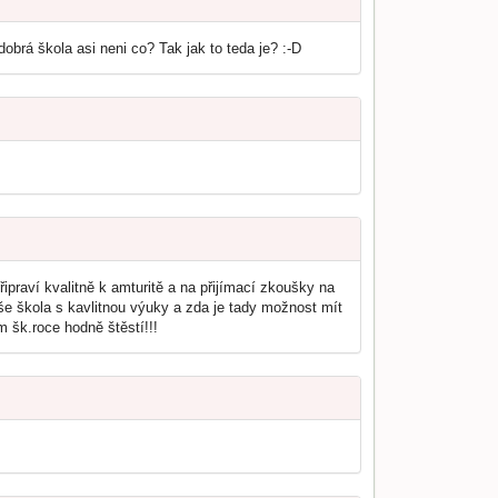
obrá škola asi neni co? Tak jak to teda je? :-D
praví kvalitně k amturitě a na přijímací zkoušky na
e škola s kavlitnou výuky a zda je tady možnost mít
 šk.roce hodně štěstí!!!