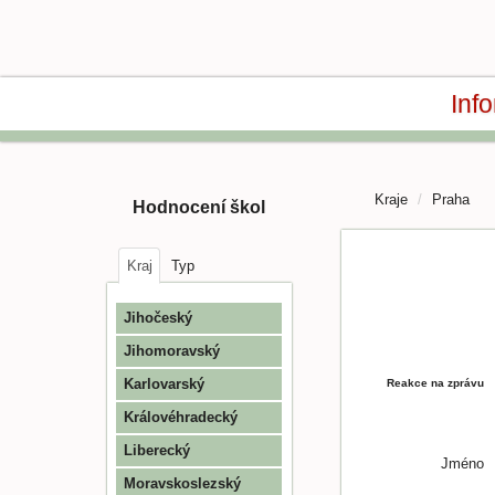
Inf
Kraje
Praha
Hodnocení škol
Kraj
Typ
Jihočeský
Jihomoravský
Karlovarský
Reakce na zprávu
Královéhradecký
Liberecký
Jméno
Moravskoslezský