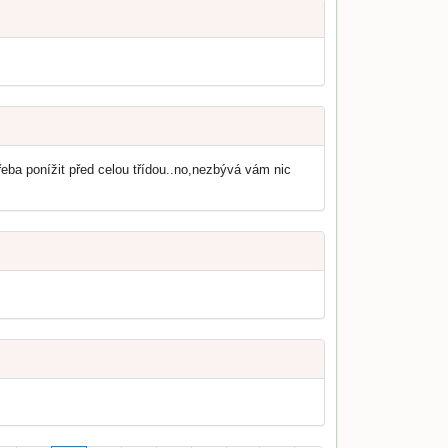
ba ponížit před celou třídou..no,nezbývá vám nic