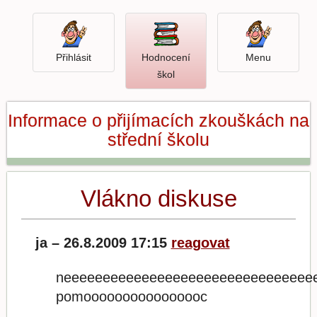
Přihlásit
Menu
Přihlásit
Hodnocení
Menu
Otevři
škol
hodnocení
škol
Informace o přijímacích zkouškách na
střední školu
Vlákno diskuse
ja – 26.8.2009 17:15
reagovat
neeeeeeeeeeeeeeeeeeeeeeeeeeeeeeee
pomoooooooooooooooc