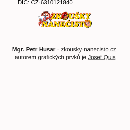
DIČ: CZ-6310121840
Mgr. Petr Husar
-
zkousky-nanecisto.cz
,
autorem grafických prvků je
Josef Quis