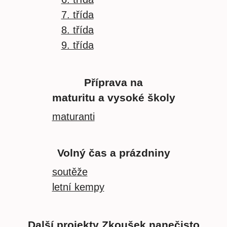
7. třída
8. třída
9. třída
Příprava na
maturitu a vysoké školy
maturanti
Volný čas a prázdniny
soutěže
letní kempy
Další projekty Zkoušek nanečisto