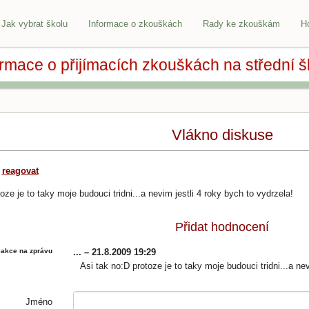
Jak vybrat školu
Informace o zkouškách
Rady ke zkouškám
H
ormace o přijímacích zkouškách na střední š
Vlákno diskuse
9
reagovat
oze je to taky moje budouci tridni...a nevim jestli 4 roky bych to vydrzela!
Přidat hodnocení
akce na zprávu
... – 21.8.2009 19:29
Asi tak no:D protoze je to taky moje budouci tridni...a nev
Jméno