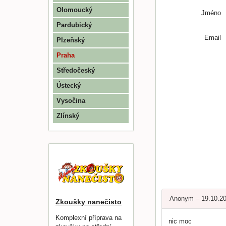
Olomoucký
Jméno
Pardubický
Email
Plzeňský
Praha
Středočeský
Ústecký
Vysočina
Zlínský
Anonym – 19.10.2
Zkoušky nanečisto
Komplexní příprava na
nic moc