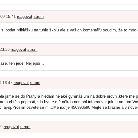
009 15:41
reagovat
strom
 si podat přihlášku na tuhle školu ale z vašich komentářů soudim, že to moc d
 23:35
reagovat
strom
že, ten jede. Nejlepší...
9 16:47
reagovat
strom
la jsme se do Prahy a hledám nějaké gymnázium na dobré úrovni,které mě při
oto chtěla poprosit,zda byste mě někdo nemohl informovat jak je na tom Vaš
 aj-šj.Prosím ozvěte se mi...Mé icq je 456993690 Mějte se krásně a v novém
49
reagovat
strom