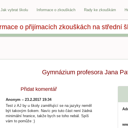
Jak vybrat školu
Informace o zkouškách
Rady ke zkouškám
H
ormace o přijímacích zkouškách na střední š
Gymnázium profesora Jana Pa
Přidat komentář
Anonym – 23.2.2017 19:34
Test z AJ by u školy zaměřující se na jazyky neměl
Ad
být takovým šokem. Navíc pro tuto část není žádná
minimální hranice, takže bych se toho nebál. Spíš
vám to pomůže :)
ww