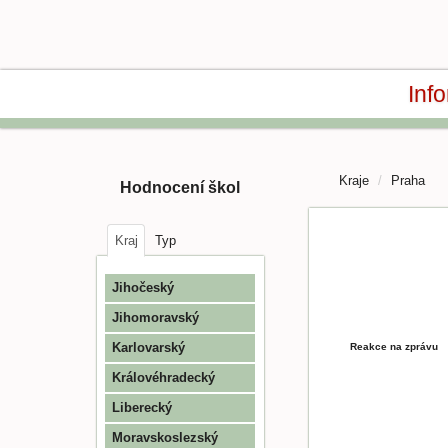
Inf
Kraje
Praha
Hodnocení škol
Kraj
Typ
Jihočeský
Jihomoravský
Karlovarský
Reakce na zprávu
Královéhradecký
Liberecký
Moravskoslezský