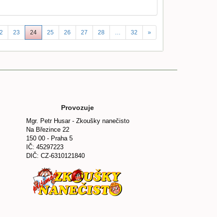
2
23
24
25
26
27
28
…
32
»
Provozuje
Mgr. Petr Husar - Zkoušky nanečisto
Na Březince 22
150 00 - Praha 5
IČ: 45297223
DIČ: CZ-6310121840