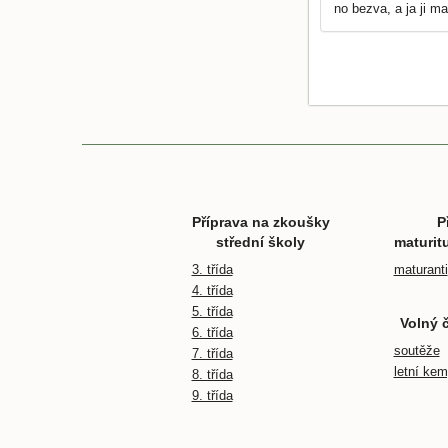
no bezva, a ja ji ma
Příprava na zkoušky
P
střední školy
maturit
3. třída
maturanti
4. třída
5. třída
Volný 
6. třída
soutěže
7. třída
letní ke
8. třída
9. třída