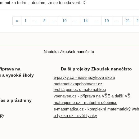
m mit za tridni.....doufam, ze se ti neda verit :D
«
1
…
5
…
10
…
14
…
19
…
21
2
Nabídka Zkoušek nanečisto:
říprava na
Další projekty Zkoušek nanečisto
u a vysoké školy
e-jazyky.cz - naše jazyková škola
matematickapohotovost.cz
rychlá pomoc s matematikou
vsenavse.cz - příprava na VŠE a další VŠ
čas a prázdniny
maturujeme.cz - maturitní učebnice
e-matematika.cz - komplexní matematický web
mpy
e-fyzika.cz - svět fyziky