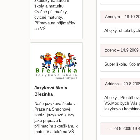
zkoušky na střední
školy a maturitu.
Cvičné přijímačky,
Anonym – 18.10.2
cvičné maturity.
Příprava na přijímačky
na VŠ.
Ahojky, chtěla bych
zdenk – 14.9.2009
Super škola. Kdo ma
Adriana – 29.8.200
Jazyková škola
Březinka
Ahojky...Přestěhova
VŠ.Moc bych Vás pr
Naše jazyková škola v
jazykovou kombinaci
Praze na Smíchově,
nabízí jazykové kurzy
jako přípravu k
přijimacím zkouškám, k
... – 28.8.2009 19:
maturitě a také na VŠ.