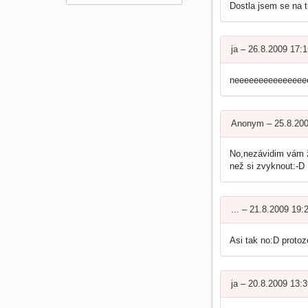
Dostla jsem se na t
ja – 26.8.2009 17:
neeeeeeeeeeeeeee
Anonym – 25.8.20
No,nezávidim vám ž
než si zvyknout:-D
... – 21.8.2009 19:
Asi tak no:D protoze
ja – 20.8.2009 13: