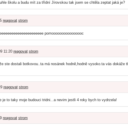
uhle školu a budu mít za třídní Jírovskou tak jsem se chtěla zeptat jaká je?
15
reagovat
strom
eeeeeeeeeeeeeeeeeeeeee pomoooooooooooooooc
09 11:20
reagovat
strom
e ste dostali botkovou..ta má nosánek hodně,hodně vysoko.ta vás dokáže tře
29
reagovat
strom
 je to taky moje budouci tridni...a nevim jestli 4 roky bych to vydrzela!
39
reagovat
strom