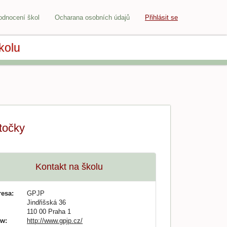
odnocení škol
Ocharana osobních údajů
Přihlásit se
kolu
točky
Kontakt na školu
resa:
GPJP
Jindřišská 36
110 00 Praha 1
w:
http://www.gpjp.cz/