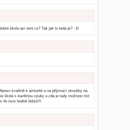
obrá škola asi neni co? Tak jak to teda je? :-D
praví kvalitně k amturitě a na přijímací zkoušky na
e škola s kavlitnou výuky a zda je tady možnost mít
 šk.roce hodně štěstí!!!