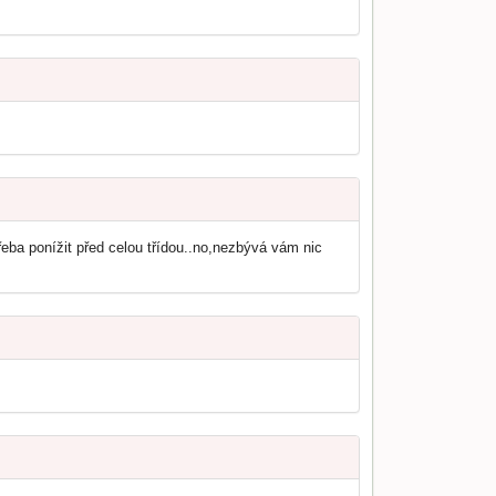
ba ponížit před celou třídou..no,nezbývá vám nic