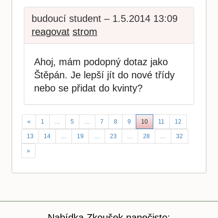
budoucí student – 1.5.2014 13:09
reagovat
strom
Ahoj, mám podopný dotaz jako
Štěpán. Je lepší jít do nové třídy
nebo se přidat do kvinty?
«
1
…
5
…
7
8
9
10
11
12
13
14
…
19
…
23
…
28
…
32
»
Nabídka Zkoušek nanečisto: