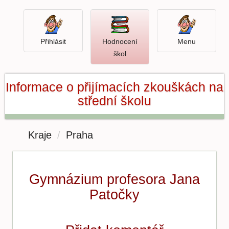
Přihlásit
Menu
Přihlásit
Hodnocení
Menu
Otevři
škol
hodnocení
škol
Informace o přijímacích zkouškách na
střední školu
Kraje
Praha
Gymnázium profesora Jana
Patočky