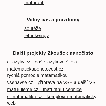
maturanti
Volný čas a prázdniny
soutěže
letní kempy
Další projekty Zkoušek nanečisto
e-jazyky.cz - naše jazyková škola
matematickapohotovost.cz
rychlá pomoc s matematikou
vsenavse.cz - příprava na VŠE a další VŠ
maturujeme.cz - maturitní učebnice
e-matematika.cz - komplexní matematický
web