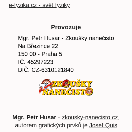
e-fyzika.cz - svět fyziky
Provozuje
Mgr. Petr Husar - Zkoušky nanečisto
Na Březince 22
150 00 - Praha 5
IČ: 45297223
DIČ: CZ-6310121840
Mgr. Petr Husar
-
zkousky-nanecisto.cz
,
autorem grafických prvků je
Josef Quis