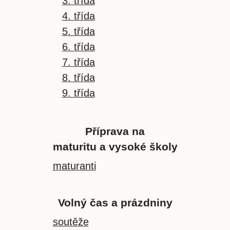
3. třída
4. třída
5. třída
6. třída
7. třída
8. třída
9. třída
Příprava na
maturitu a vysoké školy
maturanti
Volný čas a prázdniny
soutěže