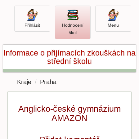
Přihlásit
Menu
Přihlásit
Hodnocení
Menu
Otevři
škol
hodnocení
škol
Informace o přijímacích zkouškách na
střední školu
Kraje
Praha
Anglicko-české gymnázium
AMAZON