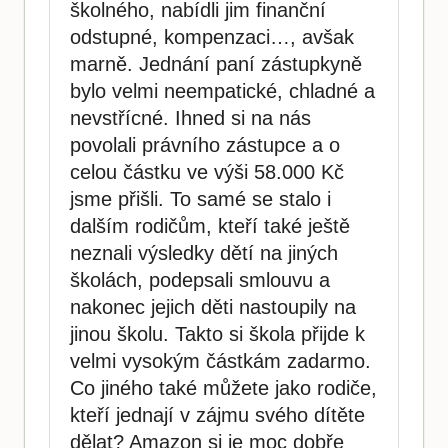
školného, nabídli jim finanční
odstupné, kompenzaci…, avšak
marně. Jednání paní zástupkyně
bylo velmi neempatické, chladné a
nevstřícné. Ihned si na nás
povolali právního zástupce a o
celou částku ve výši 58.000 Kč
jsme přišli. To samé se stalo i
dalším rodičům, kteří také ještě
neznali výsledky dětí na jiných
školách, podepsali smlouvu a
nakonec jejich děti nastoupily na
jinou školu. Takto si škola přijde k
velmi vysokým částkám zadarmo.
Co jiného také můžete jako rodiče,
kteří jednají v zájmu svého dítěte
dělat? Amazon si je moc dobře