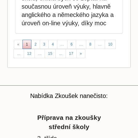
současnou úroveň výuky, hlavně
anglického a německého jazyka a
úroveň on-line výuky, díky moc
«
1
2
3
4
…
6
…
8
…
10
…
12
…
15
…
17
»
Nabídka Zkoušek nanečisto:
Příprava na zkoušky
střední školy