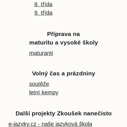
8. třída
9. třída
Příprava na
maturitu a vysoké školy
maturanti
Volný čas a prázdniny
soutěže
letní kempy
Další projekty Zkoušek nanečisto
e-jazyky.cz - naše jazyková škola