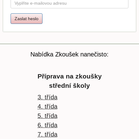
Nabídka Zkoušek nanečisto:
Příprava na zkoušky
střední školy
3. třída
4. třída
5. třída
6. třída
7. třída