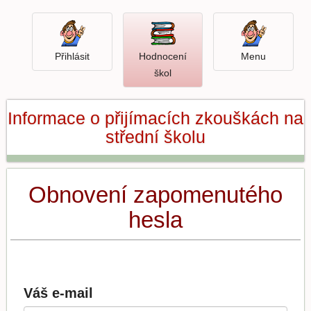
Přihlásit
Menu
Přihlásit
Hodnocení
Menu
Otevři
škol
hodnocení
škol
Informace o přijímacích zkouškách na
střední školu
Obnovení zapomenutého
hesla
Váš e-mail