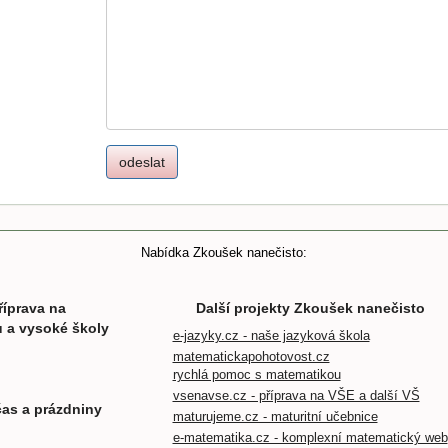
Nabídka Zkoušek nanečisto:
říprava na
Další projekty Zkoušek nanečisto
u a vysoké školy
e-jazyky.cz - naše jazyková škola
matematickapohotovost.cz
rychlá pomoc s matematikou
vsenavse.cz - příprava na VŠE a další VŠ
čas a prázdniny
maturujeme.cz - maturitní učebnice
e-matematika.cz - komplexní matematický web