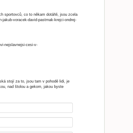
ch sportovců, co to někam dotáhli, jsou zcela
h-jakub-voracek-david-pastrnak-krejci-ondrej-
i-nejslavnejsi-cesi-v-
á stojí za to, jsou tam v pohodě lidi, je
kou, nad štolou a gekom, jakou byste