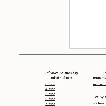
Příprava na zkoušky
P
střední školy
maturit
3. třída
maturanti
4. třída
5. třída
Volný 
6. třída
soutěže
7. třída