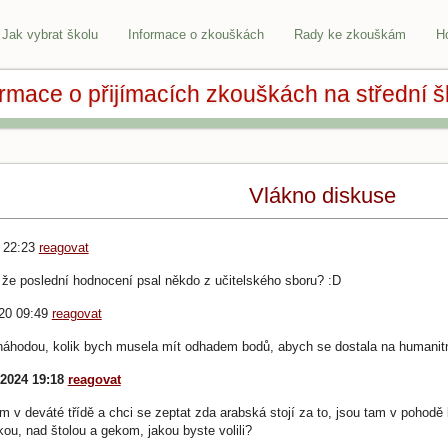
Jak vybrat školu
Informace o zkouškách
Rady ke zkouškám
H
ormace o přijímacích zkouškách na střední š
Vlákno diskuse
 22:23
reagovat
že poslední hodnocení psal někdo z učitelského sboru? :D
20 09:49
reagovat
náhodou, kolik bych musela mít odhadem bodů, abych se dostala na humanit
.2024 19:18
reagovat
m v deváté třídě a chci se zeptat zda arabská stojí za to, jsou tam v pohodě 
ou, nad štolou a gekom, jakou byste volili?