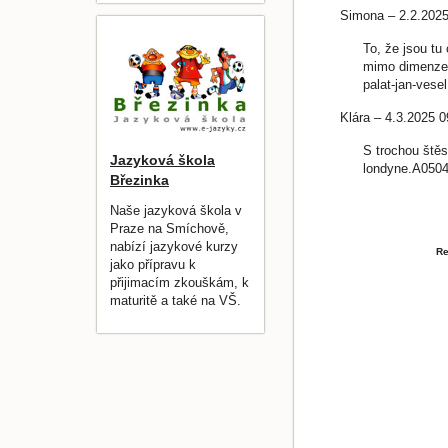
Simona – 2.2.202
To, že jsou tu
mimo dimenze h
palat-jan-ves
Klára – 4.3.2025 
S trochou štěs
Jazyková škola
londyne.A0504
Březinka
Naše jazyková škola v
Praze na Smíchově,
nabízí jazykové kurzy
Re
jako přípravu k
přijimacím zkouškám, k
maturitě a také na VŠ.