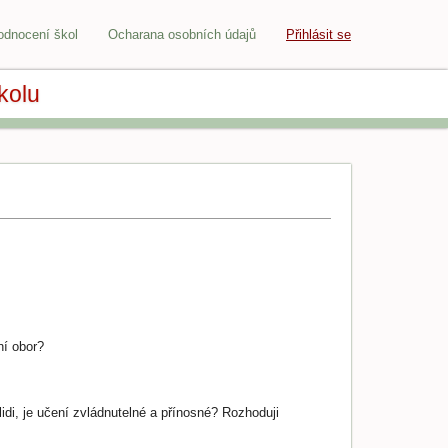
odnocení škol
Ocharana osobních údajů
Přihlásit se
kolu
ní obor?
lidi, je učení zvládnutelné a přínosné? Rozhoduji