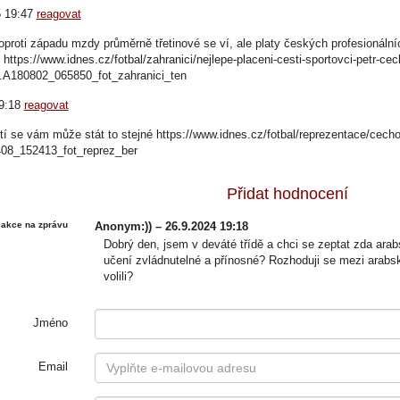
5 19:47
reagovat
 oproti západu mzdy průměrně třetinové se ví, ale platy českých profesionální
ttps://www.idnes.cz/fotbal/zahranici/nejlepe-placeni-cesti-sportovci-petr-cec
el.A180802_065850_fot_zahranici_ten
09:18
reagovat
tí se vám může stát to stejné https://www.idnes.cz/fotbal/reprezentace/cechov
08_152413_fot_reprez_ber
Přidat hodnocení
akce na zprávu
Anonym:)) – 26.9.2024 19:18
Dobrý den, jsem v deváté třídě a chci se zeptat zda arabsk
učení zvládnutelné a přínosné? Rozhoduji se mezi arabs
volili?
Jméno
Email