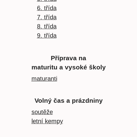
6. třída
7. třída
8. třída
9. třída
Příprava na
maturitu a vysoké školy
maturanti
Volný čas a prázdniny
soutěže
letní kempy