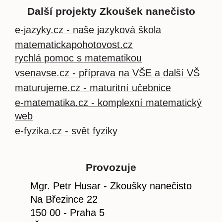
Další projekty Zkoušek nanečisto
e-jazyky.cz - naše jazyková škola
matematickapohotovost.cz
rychlá pomoc s matematikou
vsenavse.cz - příprava na VŠE a další VŠ
maturujeme.cz - maturitní učebnice
e-matematika.cz - komplexní matematický
web
e-fyzika.cz - svět fyziky
Provozuje
Mgr. Petr Husar - Zkoušky nanečisto
Na Březince 22
150 00 - Praha 5