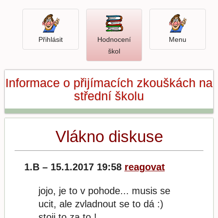
Přihlásit
Menu
Přihlásit
Hodnocení
Menu
Otevři
škol
hodnocení
škol
Informace o přijímacích zkouškách na
střední školu
Vlákno diskuse
1.B – 15.1.2017 19:58
reagovat
jojo, je to v pohode... musis se
ucit, ale zvladnout se to dá :)
stoji to za to !