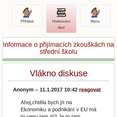
Přihlásit
Menu
Přihlásit
Hodnocení
Menu
Otevři
škol
hodnocení
škol
Informace o přijímacích zkouškách na
střední školu
Vlákno diskuse
Anonym – 11.1.2017 10:42
reagovat
Ahoj,chtěla bych jít na
Ekonomiku a podnikání v EU má
to cenu tam jít? Je to tam