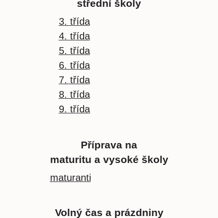
střední školy
3. třída
4. třída
5. třída
6. třída
7. třída
8. třída
9. třída
Příprava na
maturitu a vysoké školy
maturanti
Volný čas a prázdniny