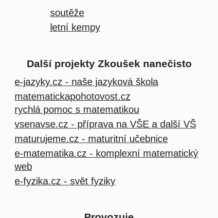
soutěže
letní kempy
Další projekty Zkoušek nanečisto
e-jazyky.cz - naše jazyková škola
matematickapohotovost.cz
rychlá pomoc s matematikou
vsenavse.cz - příprava na VŠE a další VŠ
maturujeme.cz - maturitní učebnice
e-matematika.cz - komplexní matematický
web
e-fyzika.cz - svět fyziky
Provozuje