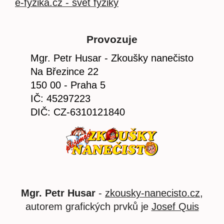
e-fyzika.cz - svět fyziky
Provozuje
Mgr. Petr Husar - Zkoušky nanečisto
Na Březince 22
150 00 - Praha 5
IČ: 45297223
DIČ: CZ-6310121840
Mgr. Petr Husar
-
zkousky-nanecisto.cz
,
autorem grafických prvků je
Josef Quis