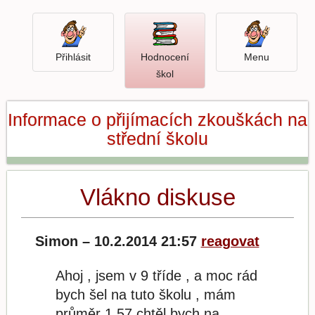
Přihlásit
Menu
Přihlásit
Hodnocení
Menu
Otevři
škol
hodnocení
škol
Informace o přijímacích zkouškách na
střední školu
Vlákno diskuse
Simon – 10.2.2014 21:57
reagovat
Ahoj , jsem v 9 tříde , a moc rád
bych šel na tuto školu , mám
průměr 1.57 chtěl bych na