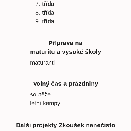
7. třída
8. třída
9. třída
Příprava na
maturitu a vysoké školy
maturanti
Volný čas a prázdniny
soutěže
letní kempy
Další projekty Zkoušek nanečisto