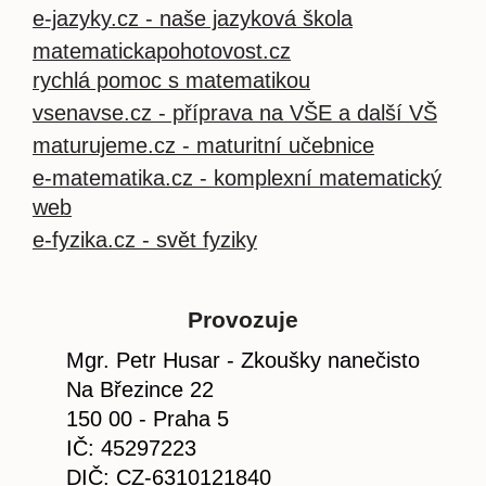
e-jazyky.cz - naše jazyková škola
matematickapohotovost.cz
rychlá pomoc s matematikou
vsenavse.cz - příprava na VŠE a další VŠ
maturujeme.cz - maturitní učebnice
e-matematika.cz - komplexní matematický
web
e-fyzika.cz - svět fyziky
Provozuje
Mgr. Petr Husar - Zkoušky nanečisto
Na Březince 22
150 00 - Praha 5
IČ: 45297223
DIČ: CZ-6310121840