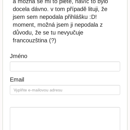
a možná se mi to plete, navíc to bylo
docela dávno. v tom případě lituji, že
jsem sem nepodala přihlášku :D!
moment, možná jsem ji nepodala z
důvodu, že se tu nevyučuje
francouzština (?)
Jméno
Email