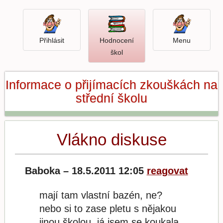
Přihlásit
Menu
Přihlásit
Hodnocení
Menu
Otevři
škol
hodnocení
škol
Informace o přijímacích zkouškách na
střední školu
Vlákno diskuse
Baboka – 18.5.2011 12:05
reagovat
mají tam vlastní bazén, ne?
nebo si to zase pletu s nějakou
jinou školou..já jsem se koukala