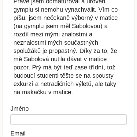
Právě jsem odmaturoval a úroveň
gymplu si nemohu vynachválit. Vím co
píšu: jsem nečekaně výborný v matice
(na gymplu jsem měl Sabolovou) a
rozdíl mezi mými znalostmi a
neznalostmi mých součastných
spolužáků je propastný. Díky za to, že
mě Sabolová nutila dávat v matice
pozor. Prý má být teď zase třídní, tož
budoucí studenti těšte se na spousty
exkurzí a netradičních výletů, ale taky
na makačku v matice.
Jméno
Email