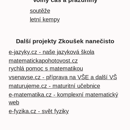
Volný čas a prázdniny
soutěže
letní kempy
Další projekty Zkoušek nanečisto
e-jazyky.cz - naše jazyková škola
matematickapohotovost.cz
rychlá pomoc s matematikou
vsenavse.cz - příprava na VŠE a další VŠ
maturujeme.cz - maturitní učebnice
e-matematika.cz - komplexní matematický
web
e-fyzika.cz - svět fyziky