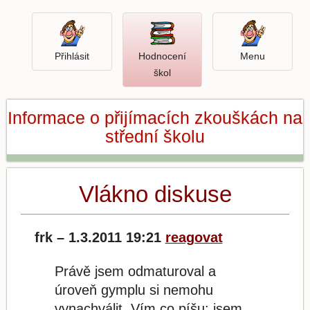
Přihlásit
Menu
Přihlásit
Hodnocení
Menu
Otevři
škol
hodnocení
škol
Informace o přijímacích zkouškách na
střední školu
Vlákno diskuse
frk – 1.3.2011 19:21
reagovat
Právě jsem odmaturoval a
úroveň gymplu si nemohu
vynachválit. Vím co píšu: jsem