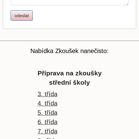
Nabídka Zkoušek nanečisto:
Příprava na zkoušky
střední školy
3. třída
4. třída
5. třída
6. třída
7. třída