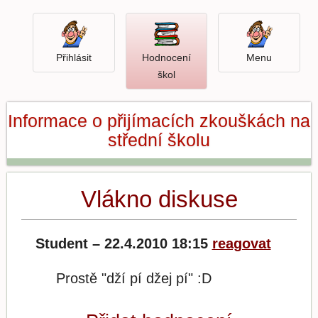
Přihlásit
Menu
Přihlásit
Hodnocení
Menu
Otevři
škol
hodnocení
škol
Informace o přijímacích zkouškách na
střední školu
Vlákno diskuse
Student – 22.4.2010 18:15
reagovat
Prostě "dží pí džej pí" :D