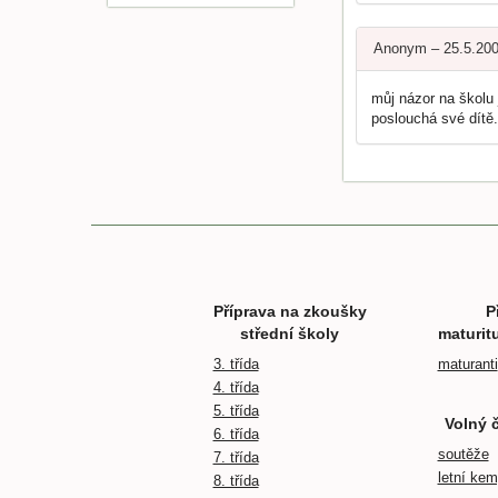
Anonym – 25.5.20
můj názor na školu 
poslouchá své dítě
Příprava na zkoušky
P
střední školy
maturit
3. třída
maturanti
4. třída
5. třída
Volný 
6. třída
soutěže
7. třída
letní ke
8. třída