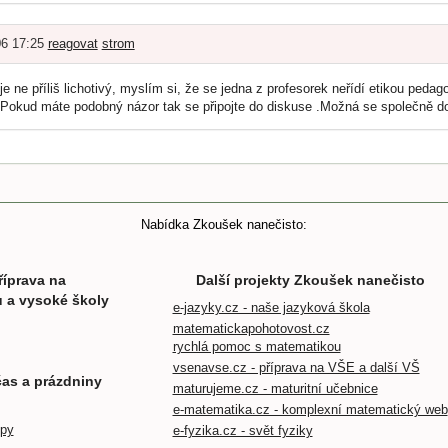
06 17:25
reagovat
strom
je ne příliš lichotivý, myslím si, že se jedna z profesorek neřídí etikou peda
.Pokud máte podobný názor tak se připojte do diskuse .Možná se společně d
Nabídka Zkoušek nanečisto:
říprava na
Další projekty Zkoušek nanečisto
u a vysoké školy
e-jazyky.cz - naše jazyková škola
matematickapohotovost.cz
rychlá pomoc s matematikou
vsenavse.cz - příprava na VŠE a další VŠ
čas a prázdniny
maturujeme.cz - maturitní učebnice
e-matematika.cz - komplexní matematický web
mpy
e-fyzika.cz - svět fyziky