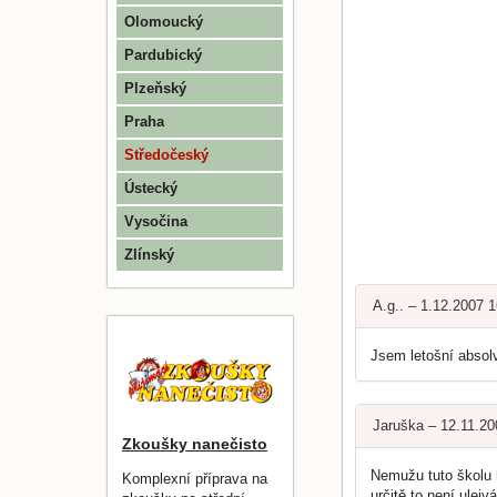
Olomoucký
Pardubický
Plzeňský
Praha
Středočeský
Ústecký
Vysočina
Zlínský
A.g.. – 1.12.2007 
Jsem letošní absolv
Jaruška – 12.11.2
Zkoušky nanečisto
Nemužu tuto školu h
Komplexní příprava na
určitě to není ulej