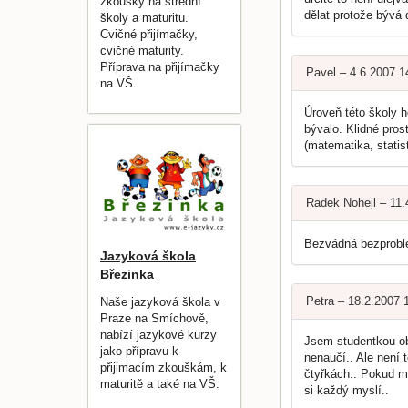
zkoušky na střední
dělat protože bývá 
školy a maturitu.
Cvičné přijímačky,
cvičné maturity.
Příprava na přijímačky
Pavel – 4.6.2007 
na VŠ.
Úroveň této školy h
bývalo. Klidné pros
(matematika, statis
Radek Nohejl – 11
Bezvádná bezproblém
Jazyková škola
Březinka
Petra – 18.2.2007 
Naše jazyková škola v
Praze na Smíchově,
nabízí jazykové kurzy
Jsem studentkou ob
jako přípravu k
nenaučí.. Ale není 
přijimacím zkouškám, k
čtyřkách.. Pokud má
maturitě a také na VŠ.
si každý myslí..