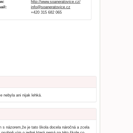
w:
http://www.soaneratovice.cz/
ail:
info@soaneratovice.cz
+420 315 682 065
 nebyla ani nijak lehká.
m s názorem,že je tato škola docela náročná a zcela
á osobně vím o jedné,která nemá na této škole co