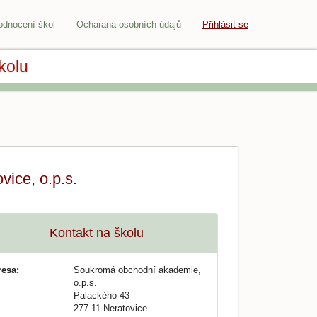
odnocení škol
Ocharana osobních údajů
Přihlásit se
kolu
ice, o.p.s.
Kontakt na školu
resa:
Soukromá obchodní akademie,
o.p.s.
Palackého 43
277 11 Neratovice