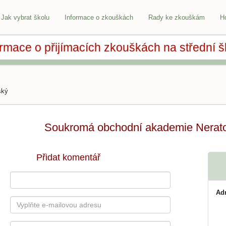
Jak vybrat školu
Informace o zkouškách
Rady ke zkouškám
H
ormace o přijímacích zkouškách na střední š
ský
Soukromá obchodní akademie Neratov
Přidat komentář
Ad