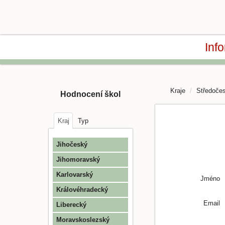
Inf
Kraje
Středoče
Hodnocení škol
Kraj
Typ
Jihočeský
Jihomoravský
Karlovarský
Jméno
Královéhradecký
Email
Liberecký
Moravskoslezský