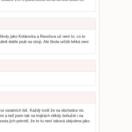
školy jako Kolárovka a Resslova už není to, co to
lně dobře psát na stroji. Ale škola určitě lehká není
r ostatních lidí. Každý tvrdí že na obchodce nic
mi a teď jsem tak na trojkách někdy bohužel i na
ta jich potvrdí, že to tu není taková ulejvárna jako