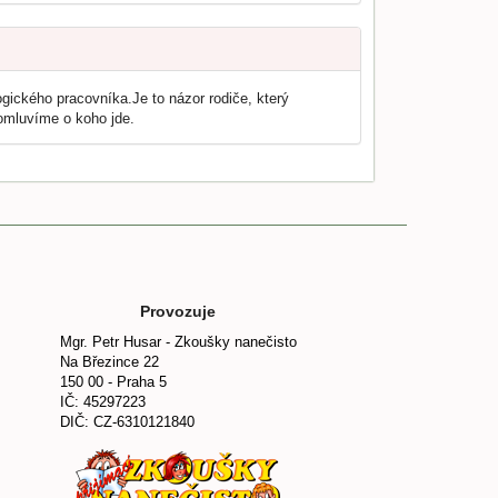
gogického pracovníka.Je to názor rodiče, který
omluvíme o koho jde.
Provozuje
Mgr. Petr Husar - Zkoušky nanečisto
Na Březince 22
150 00 - Praha 5
IČ: 45297223
DIČ: CZ-6310121840