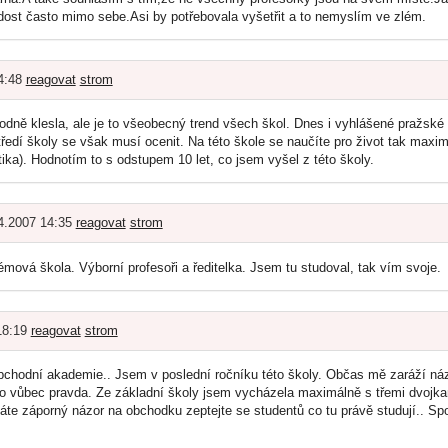
dost často mimo sebe.Asi by potřebovala vyšetřit a to nemyslím ve zlém.
14:48
reagovat
strom
odně klesla, ale je to všeobecný trend všech škol. Dnes i vyhlášené pražské 
tředí školy se však musí ocenit. Na této škole se naučíte pro život tak maximá
tika). Hodnotím to s odstupem 10 let, co jsem vyšel z této školy.
.4.2007 14:35
reagovat
strom
ová škola. Výborní profesoři a ředitelka. Jsem tu studoval, tak vím svoje.
18:19
reagovat
strom
chodní akademie.. Jsem v poslední ročníku této školy. Občas mě zaráží názo
to vůbec pravda. Ze základní školy jsem vycházela maximálně s třemi dvojka
te záporný názor na obchodku zeptejte se studentů co tu právě studují.. Spous