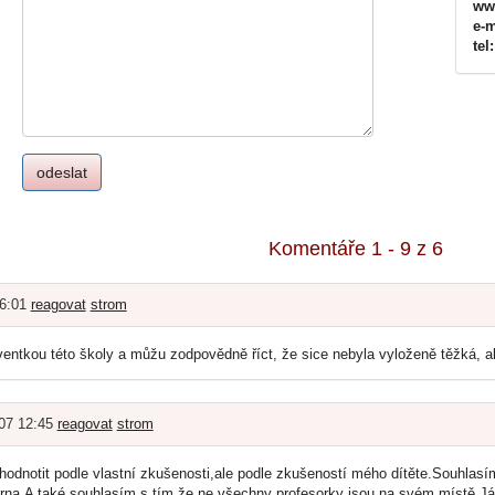
ww
e-m
tel:
Komentáře 1 - 9 z 6
16:01
reagovat
strom
entkou této školy a můžu zodpovědně říct, že sice nebyla vyloženě těžká, ale
007 12:45
reagovat
strom
odnotit podle vlastní zkušenosti,ale podle zkušeností mého dítěte.Souhlasí
várna.A také souhlasím s tím,že ne všechny profesorky jsou na svém místě.J