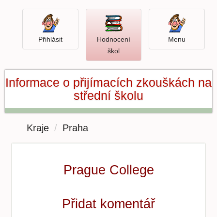
Přihlásit
Menu
Přihlásit
Hodnocení
Menu
Otevři
škol
hodnocení
škol
Informace o přijímacích zkouškách na
střední školu
Kraje
Praha
Prague College
Přidat komentář