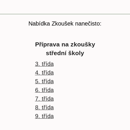
Nabídka Zkoušek nanečisto:
Příprava na zkoušky
střední školy
3. třída
4. třída
5. třída
6. třída
7. třída
8. třída
9. třída