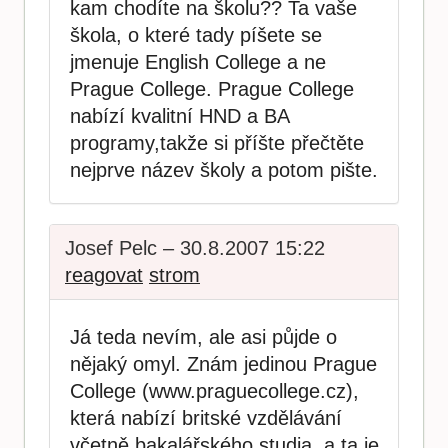
kam chodíte na školu?? Ta vaše
škola, o které tady píšete se
jmenuje English College a ne
Prague College. Prague College
nabízí kvalitní HND a BA
programy,takže si příšte přečtěte
nejprve název školy a potom pište.
Josef Pelc – 30.8.2007 15:22
reagovat
strom
Já teda nevím, ale asi půjde o
nějaký omyl. Znám jedinou Prague
College (www.praguecollege.cz),
která nabízí britské vzdělávání
včetně bakalářského studia, a ta je