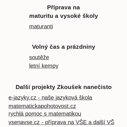
Příprava na
maturitu a vysoké školy
maturanti
Volný čas a prázdniny
soutěže
letní kempy
Další projekty Zkoušek nanečisto
e-jazyky.cz - naše jazyková škola
matematickapohotovost.cz
rychlá pomoc s matematikou
vsenavse.cz - příprava na VŠE a další VŠ