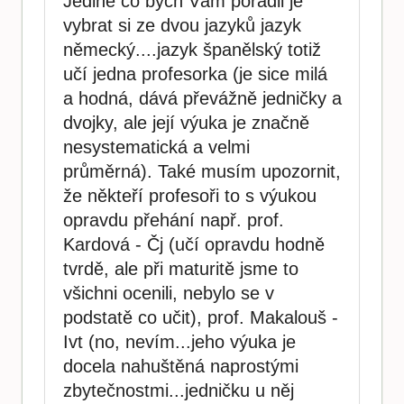
Jediné co bych Vám poradil je
vybrat si ze dvou jazyků jazyk
německý....jazyk španělský totiž
učí jedna profesorka (je sice milá
a hodná, dává převážně jedničky a
dvojky, ale její výuka je značně
nesystematická a velmi
průměrná). Také musím upozornit,
že někteří profesoři to s výukou
opravdu přehání např. prof.
Kardová - Čj (učí opravdu hodně
tvrdě, ale při maturitě jsme to
všichni ocenili, nebylo se v
podstatě co učit), prof. Makalouš -
Ivt (no, nevím...jeho výuka je
docela nahuštěná naprostými
zbytečnostmi...jedničku u něj