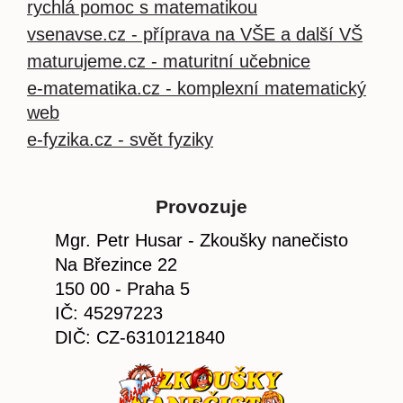
rychlá pomoc s matematikou
vsenavse.cz - příprava na VŠE a další VŠ
maturujeme.cz - maturitní učebnice
e-matematika.cz - komplexní matematický
web
e-fyzika.cz - svět fyziky
Provozuje
Mgr. Petr Husar - Zkoušky nanečisto
Na Březince 22
150 00 - Praha 5
IČ: 45297223
DIČ: CZ-6310121840