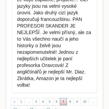
jazyky jsou na velmi vysoké
úrovni. Jako druhý cizí jazyk
doporučuji francouzštinu. PAN
PROFESOR SKANDER JE
NEJLEPŠÍ. Je velmi přísný, ale za
to Vás všechno naučí a jeho
historky o želvě jsou
nezapomenutelné! Jednou z
nejlepších učitelek je paní
profesorka Oravcová! Z
angličtinářů je nejlepší Mr. Diaz.
Zkrátka, Amazon je ta nejlepší
volba!
«
1
…
3
4
5
6
7
8
9
10
…