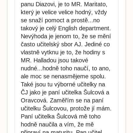
panu Diazovi, je to MR. Maritato,
který je velice velice hodný, vždy
se snaží pomoct a prostě...no
takový je celý English department.
Nevýhoda je jenom to, že se mění
často učitelský sbor AJ. Jediné co
vlastně vytknu je to, že hodiny s
MR. Halladou jsou takové
nudné...hodně toho naučí, to ano,
ale moc se nenasmějeme spolu.
Také jsou tu výborné učitelky na
ČJ jako je paní učitelka Šulcová a
Oravcová. Zaměřím se na paní
učitelku Šulcovou, protože jí mám.
Paní učitelka Šulcová mě toho
hodně naučila a vím, že mě
připraví na maturitu. Pan učitel