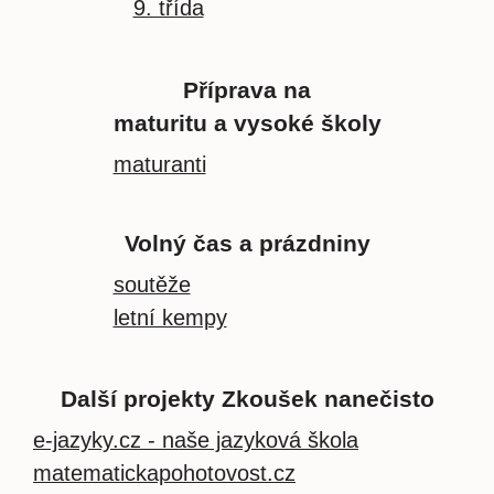
9. třída
Příprava na
maturitu a vysoké školy
maturanti
Volný čas a prázdniny
soutěže
letní kempy
Další projekty Zkoušek nanečisto
e-jazyky.cz - naše jazyková škola
matematickapohotovost.cz