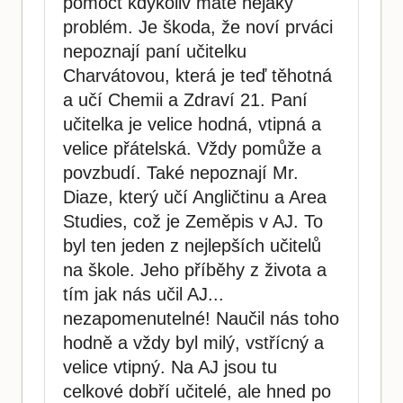
pomoct kdykoliv máte nějaký
problém. Je škoda, že noví prváci
nepoznají paní učitelku
Charvátovou, která je teď těhotná
a učí Chemii a Zdraví 21. Paní
učitelka je velice hodná, vtipná a
velice přátelská. Vždy pomůže a
povzbudí. Také nepoznají Mr.
Diaze, který učí Angličtinu a Area
Studies, což je Zeměpis v AJ. To
byl ten jeden z nejlepších učitelů
na škole. Jeho příběhy z života a
tím jak nás učil AJ...
nezapomenutelné! Naučil nás toho
hodně a vždy byl milý, vstřícný a
velice vtipný. Na AJ jsou tu
celkové dobří učitelé, ale hned po