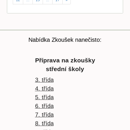
12
…
15
…
17
»
Nabídka Zkoušek nanečisto:
Příprava na zkoušky
střední školy
3. třída
4. třída
5. třída
6. třída
7. třída
8. třída