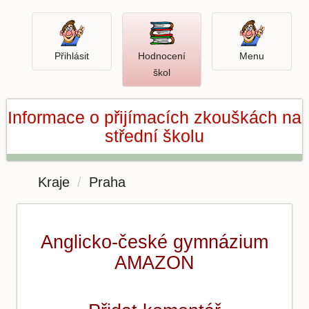
Přihlásit
Menu
Přihlásit
Hodnocení
Menu
Otevři
škol
hodnocení
škol
Informace o přijímacích zkouškách na
střední školu
Kraje
Praha
Anglicko-české gymnázium
AMAZON