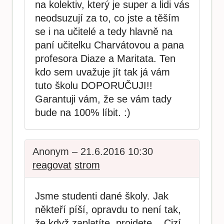
na kolektiv, který je super a lidi vás
neodsuzují za to, co jste a těším
se i na učitelé a tedy hlavně na
paní učitelku Charvátovou a pana
profesora Diaze a Maritata. Ten
kdo sem uvažuje jít tak já vám
tuto školu DOPORUČUJI!!
Garantuji vám, že se vám tady
bude na 100% líbit. :)
Anonym – 21.6.2016 10:30
reagovat
strom
Jsme studenti dané školy. Jak
někteří píší, opravdu to není tak,
že když zaplatíte, projdete... Cizí