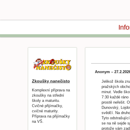
Inf
Anonym – 27.2.202
Zkoušky nanečisto
Jelikož škola zr
pražských obchod
Komplexní příprava na
minut. Vedle škol
zkoušky na střední
7:30 každé ráno 
školy a maturitu.
prostě neřešit. 
Cvičné přijímačky,
Dunovský, Lojdov
cvičné maturity.
svědčí. Na druhou
Příprava na přijímačky
Tyto odstrašujíc
na VŠ.
se na ně sejde sp
protože vám zadá