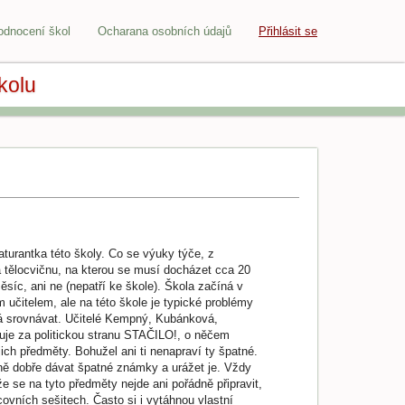
odnocení škol
Ocharana osobních údajů
Přihlásit se
kolu
turantka této školy. Co se výuky týče, z
a tělocvičnu, na kterou se musí docházet cca 20
ěsíc, ani ne (nepatří ke škole). Škola začíná v
 učitelem, ale na této škole je typické problémy
edá srovnávat. Učitelé Kempný, Kubánková,
duje za politickou stranu STAČILO!, o něčem
jich předměty. Bohužel ani ti nenapraví ty špatné.
ženě dobře dávat špatné známky a urážet je. Vždy
že se na tyto předměty nejde ani pořádně připravit,
ovních sešitech. Často si i vytáhnou vlastní