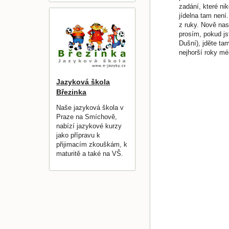
zadání, které nik
jídelna tam není
z ruky. Nově nast
prosím, pokud jst
Dušní), jděte tam
nejhorší roky mé
Jazyková škola
Březinka
Naše jazyková škola v
Praze na Smíchově,
nabízí jazykové kurzy
jako přípravu k
přijimacím zkouškám, k
maturitě a také na VŠ.