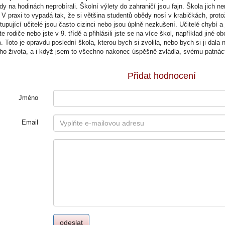
dy na hodinách neprobírali. Školní výlety do zahraničí jsou fajn. Škola jich ne
. V praxi to vypadá tak, že si většina studentů obědy nosí v krabičkách, prot
upující učitelé jsou často cizinci nebo jsou úplně nezkušení. Učitelé chybí a 
e rodiče nebo jste v 9. třídě a přihlásili jste se na více škol, například jin
. Toto je opravdu poslední škola, kterou bych si zvolila, nebo bych si ji dala
ho života, a i když jsem to všechno nakonec úspěšně zvládla, svému patnácti
Přidat hodnocení
Jméno
Email