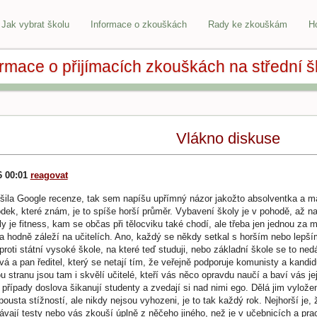
Jak vybrat školu
Informace o zkouškách
Rady ke zkouškám
H
ormace o přijímacích zkouškách na střední š
Vlákno diskuse
6 00:01
reagovat
ušila Google recenze, tak sem napíšu upřímný názor jakožto absolventka a ma
ek, které znám, je to spíše horší průměr. Vybavení školy je v pohodě, až n
y je fitness, kam se občas při tělocviku také chodí, ale třeba jen jednou za m
a hodně záleží na učitelích. Ano, každý se někdy setkal s horším nebo lepším
Oproti státní vysoké škole, na které teď studuji, nebo základní škole se to n
á a pan ředitel, který se netají tím, že veřejně podporuje komunisty a kandi
 stranu jsou tam i skvělí učitelé, kteří vás něco opravdu naučí a baví vás je
í případy doslova šikanují studenty a zvedají si nad nimi ego. Dělá jim vylo
ousta stížností, ale nikdy nejsou vyhozeni, je to tak každý rok. Nejhorší je, 
vají testy nebo vás zkouší úplně z něčeho jiného, než je v učebnicích a prac