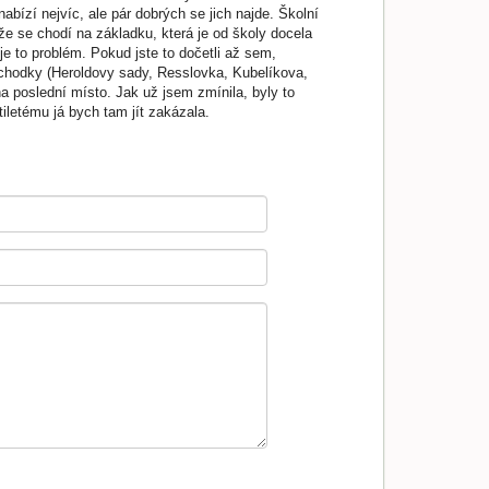
nabízí nejvíc, ale pár dobrých se jich najde. Školní
ože se chodí na základku, která je od školy docela
je to problém. Pokud jste to dočetli až sem,
é obchodky (Heroldovy sady, Resslovka, Kubelíkova,
 na poslední místo. Jak už jsem zmínila, byly to
letému já bych tam jít zakázala.