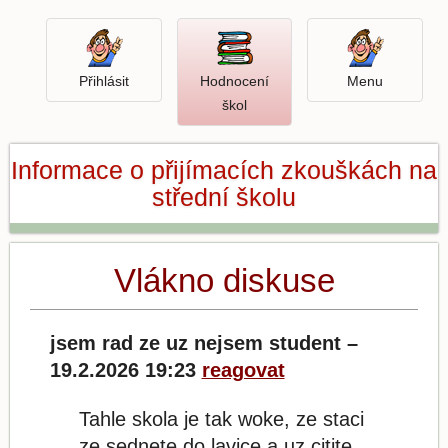
Přihlásit
Menu
Přihlásit
Hodnocení
Menu
Otevři
škol
hodnocení
škol
Informace o přijímacích zkouškách na
střední školu
Vlákno diskuse
jsem rad ze uz nejsem student –
19.2.2026 19:23
reagovat
Tahle skola je tak woke, ze staci
ze sednete do lavice a uz citite