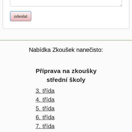
Nabídka Zkoušek nanečisto:
Příprava na zkoušky
střední školy
3. třída
4. třída
5. třída
6. třída
7. třída