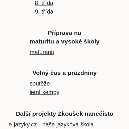
8. třída
9. třída
Příprava na
maturitu a vysoké školy
maturanti
Volný čas a prázdniny
soutěže
letní kempy
Další projekty Zkoušek nanečisto
e-jazyky.cz - naše jazyková škola