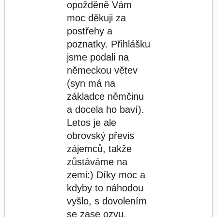
opožděně Vám
moc děkuji za
postřehy a
poznatky. Přihlášku
jsme podali na
německou větev
(syn má na
základce němčinu
a docela ho baví).
Letos je ale
obrovský převis
zájemců, takže
zůstáváme na
zemi:) Díky moc a
kdyby to náhodou
vyšlo, s dovolením
se zase ozvu.