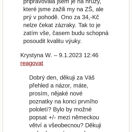
připravovala jsem je na hrůzy,
které jsme zažili my na ZŠ, ale
prý v pohodě. Ono za 34,-Kč
nelze čekat zázraky. Tak to je
zatím vše, časem budu schopná
posoudit kvalitu výuky.
Krystyna W. – 9.1.2023 12:46
reagovat
Dobrý den, děkuji za Váš
přehled a názor, máte,
prosím, nějaké nové
poznatky na konci prvního
pololetí? Bylo by možné
popsat +/- mezi německou
větví a všeobecnou? Děkuji