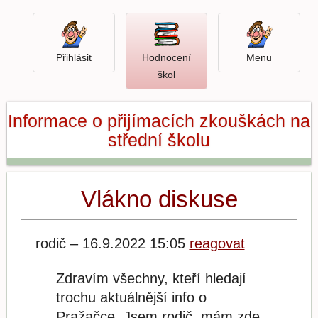
Přihlásit
Menu
Přihlásit
Hodnocení
Menu
Otevři
škol
hodnocení
škol
Informace o přijímacích zkouškách na
střední školu
Vlákno diskuse
rodič – 16.9.2022 15:05
reagovat
Zdravím všechny, kteří hledají
trochu aktuálnější info o
Pražačce. Jsem rodič, mám zde