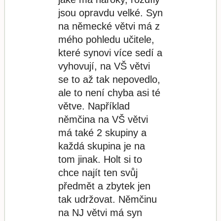
jsou opravdu velké. Syn
na německé větvi má z
mého pohledu učitele,
které synovi více sedí a
vyhovují, na VŠ větvi
se to až tak nepovedlo,
ale to není chyba asi té
větve. Například
němčina na VŠ větvi
má také 2 skupiny a
každá skupina je na
tom jinak. Holt si to
chce najít ten svůj
předmět a zbytek jen
tak udržovat. Němčinu
na NJ větvi má syn