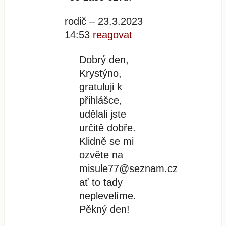
rodič – 23.3.2023
14:53
reagovat
Dobrý den,
Krystýno,
gratuluji k
přihlášce,
udělali jste
určitě dobře.
Klidně se mi
ozvěte na
misule77@seznam.cz
ať to tady
neplevelíme.
Pěkný den!