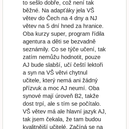
to sešlo dobře, což není tak
běžné. Na adapťáky jela VŠ
větev do Čech na 4 dny a NJ
větev na 5 dní hned za hranice.
Oba kurzy super, program řídila
agentura a děti se bezvadně
seznámily. Co se týče učení, tak
zatím nemůžu hodnotit, pouze
AJ bude slabší, učí čeští lektoři
a syn na VŠ větvi chytnul
učitele, který nemá ani žádný
přízvuk a moc AJ neumí. Oba
synové mají úroveň B2, takže
dost trpí, ale s tím se počítalo.
VŠ větev má ale hlavní jazyk AJ,
tak jsem čekala, že tam budou
kvalitnější učitelé. Začíná se na