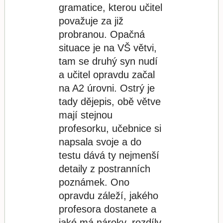
gramatice, kterou učitel
považuje za již
probranou. Opačná
situace je na VŠ větvi,
tam se druhý syn nudí
a učitel opravdu začal
na A2 úrovni. Ostrý je
tady dějepis, obě větve
mají stejnou
profesorku, učebnice si
napsala svoje a do
testu dává ty nejmenší
detaily z postranních
poznámek. Ono
opravdu záleží, jakého
profesora dostanete a
jaké má nároky, rozdíly