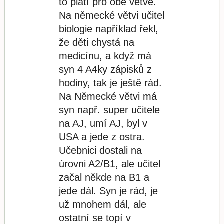
to platí pro obě větve.
Na německé větvi učitel
biologie například řekl,
že děti chystá na
medicínu, a když má
syn 4 A4ky zápisků z
hodiny, tak je ještě rád.
Na Německé větvi má
syn např. super učitele
na AJ, umí AJ, byl v
USA a jede z ostra.
Učebnici dostali na
úrovni A2/B1, ale učitel
začal někde na B1 a
jede dál. Syn je rád, je
už mnohem dál, ale
ostatní se topí v