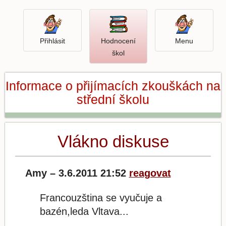
Přihlásit
Menu
Přihlásit
Hodnocení
Menu
Otevři
škol
hodnocení
škol
Informace o přijímacích zkouškách na
střední školu
Vlákno diskuse
Amy – 3.6.2011 21:52
reagovat
Francouzština se vyučuje a
bazén,leda Vltava...