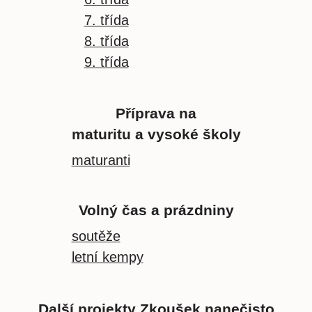
7. třída
8. třída
9. třída
Příprava na
maturitu a vysoké školy
maturanti
Volný čas a prázdniny
soutěže
letní kempy
Další projekty Zkoušek nanečisto