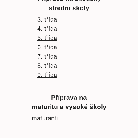
střední školy
3. třída
4. třída
5. třída
6. třída
7. třída
8. třída
9. třída
Příprava na
maturitu a vysoké školy
maturanti