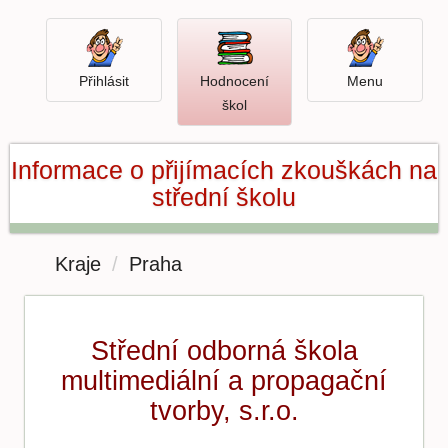
Přihlásit
Menu
Přihlásit
Hodnocení
Menu
Otevři
škol
hodnocení
škol
Informace o přijímacích zkouškách na
střední školu
Kraje
Praha
Střední odborná škola
multimediální a propagační
tvorby, s.r.o.