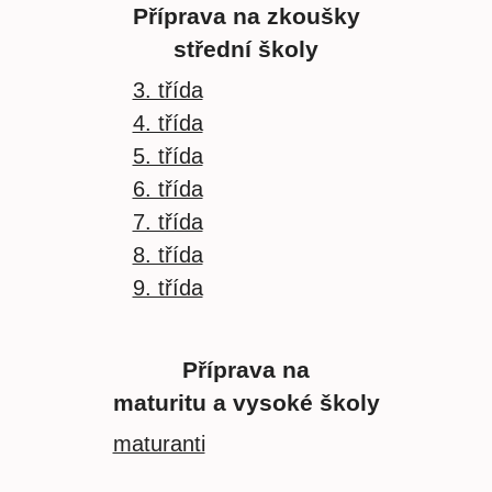
Příprava na zkoušky
střední školy
3. třída
4. třída
5. třída
6. třída
7. třída
8. třída
9. třída
Příprava na
maturitu a vysoké školy
maturanti