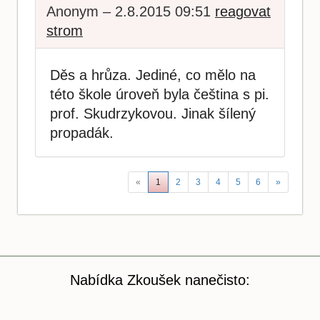
Anonym – 2.8.2015 09:51
reagovat
strom
Děs a hrůza. Jediné, co mělo na
této škole úroveň byla čeština s pi.
prof. Skudrzykovou. Jinak šílený
propadák.
«
1
2
3
4
5
6
»
Nabídka Zkoušek nanečisto: