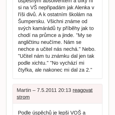
úspěšným absolventem a díky ní
si na VŠ nepřipadám jak Alenka v
říši divů. A k ostatním školám na
Šumpersku. Všichni známe od
svých kamárádů ty příběhy jak to
chodí na průmce a jinde. "My se
angličtinu neučíme. Nám se
nechce a učitel nás nechá." Nebo.
"Učitel nám tu známku dal jen tak
podle xichtu." "No vychází mi
čtyřka, ale nakonec mi dal za 2."
Martin – 7.5.2011 20:13
reagovat
strom
Podle úspěchů je lepši VOŠ a