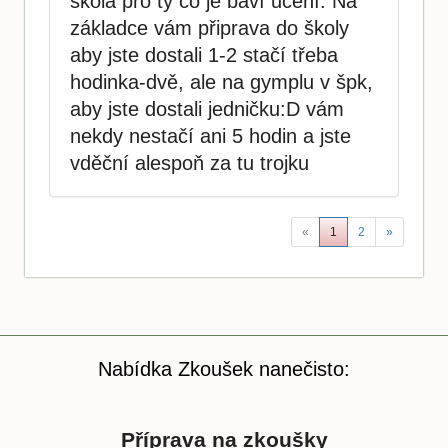
škola pro ty co je baví učení. Na
základce vám připrava do školy
aby jste dostali 1-2 stačí třeba
hodinka-dvě, ale na gymplu v špk,
aby jste dostali jedničku:D vám
nekdy nestačí ani 5 hodin a jste
vděční alespoň za tu trojku
«
1
2
»
Nabídka Zkoušek nanečisto:
Příprava na zkoušky