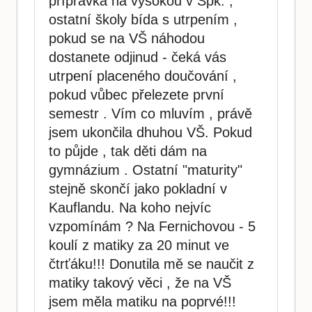
přípravka na vysokou v Špk. ,
ostatní školy bída s utrpením ,
pokud se na VŠ náhodou
dostanete odjinud - čeká vás
utrpení placeného doučování ,
pokud vůbec přelezete první
semestr . Vím co mluvím , právě
jsem ukončila dhuhou VŠ. Pokud
to půjde , tak děti dám na
gymnázium . Ostatní "maturity"
stejně skončí jako pokladní v
Kauflandu. Na koho nejvíc
vzpomínám ? Na Fernichovou - 5
koulí z matiky za 20 minut ve
čtrťáku!!! Donutila mě se naučit z
matiky takový věci , že na VŠ
jsem měla matiku na poprvé!!!