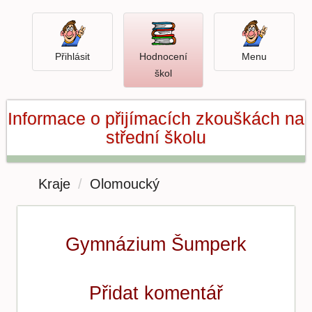
Přihlásit
Menu
Přihlásit
Hodnocení
Menu
Otevři
škol
hodnocení
škol
Informace o přijímacích zkouškách na
střední školu
Kraje
Olomoucký
Gymnázium Šumperk
Přidat komentář