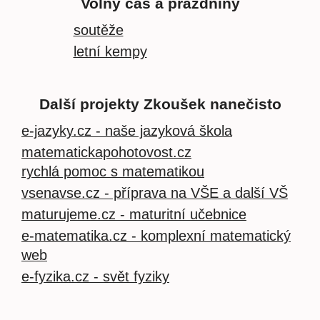
Volný čas a prázdniny
soutěže
letní kempy
Další projekty Zkoušek nanečisto
e-jazyky.cz - naše jazyková škola
matematickapohotovost.cz
rychlá pomoc s matematikou
vsenavse.cz - příprava na VŠE a další VŠ
maturujeme.cz - maturitní učebnice
e-matematika.cz - komplexní matematický
web
e-fyzika.cz - svět fyziky