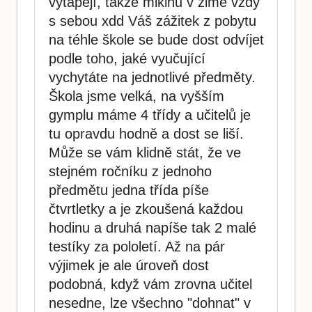
vytápějí, takže mikinu v zimě vždy
s sebou xdd Váš zážitek z pobytu
na téhle škole se bude dost odvíjet
podle toho, jaké vyučující
vychytáte na jednotlivé předměty.
Škola jsme velká, na vyšším
gymplu máme 4 třídy a učitelů je
tu opravdu hodně a dost se liší.
Může se vám klidně stát, že ve
stejném ročníku z jednoho
předmětu jedna třída píše
čtvrtletky a je zkoušená každou
hodinu a druhá napíše tak 2 malé
testíky za pololetí. Až na pár
výjimek je ale úroveň dost
podobná, když vám zrovna učitel
nesedne, lze všechno "dohnat" v