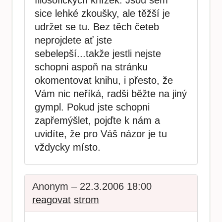
filosofických knížek. Jsou sem
sice lehké zkoušky, ale těžší je
udržet se tu. Bez těch četeb
neprojdete ať jste
sebelepší...takže jestli nejste
schopni aspoň na stránku
okomentovat knihu, i přesto, že
Vám nic neříká, radši běžte na jiný
gympl. Pokud jste schopni
zapřemýšlet, pojďte k nám a
uvidíte, že pro Váš názor je tu
vždycky místo.
Anonym – 22.3.2006 18:00
reagovat
strom