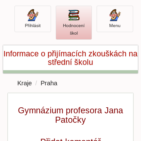
Přihlásit
Menu
Přihlásit
Hodnocení
Menu
Otevři
škol
hodnocení
škol
Informace o přijímacích zkouškách na
střední školu
Kraje
Praha
Gymnázium profesora Jana
Patočky