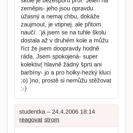
škole je bezesporu prof. Jelen na
zeměpis- jeho jsou opravdu
úžasný a nemaj chbu, dokáže
zaujmout, je vtipnej. ale přitom
naučí. ¨já jsem se na tuhle školu
dostala až v druhém kole a můžu
říct že jsem doopravdy hodně
ráda. Jsem spokojená- super
kolektiv( hlavně žádný šprti ani
barbíny- jo a pro holky-hezký kluci
:o) )no, prostě si nemůžu stěžovat
:-)
studentka – 24.4.2006 18:14
reagovat
strom