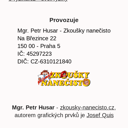
Provozuje
Mgr. Petr Husar - Zkoušky nanečisto
Na Březince 22
150 00 - Praha 5
IČ: 45297223
DIČ: CZ-6310121840
Mgr. Petr Husar
-
zkousky-nanecisto.cz
,
autorem grafických prvků je
Josef Quis