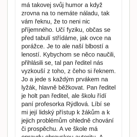
má takovej svůj humor a když
zrovna na to nemáte náladu, tak
vám řeknu, že to neni nic
příjemného. Učí fyziku, občas se
před tabulí střídáme, jak ovce na
porážce. Je to ale naší blbostí a
leností. Kybychom se něco naučili,
přihlásili se, tal pan ředitel nás
vyzkouší z toho, z čeho si řeknem.
Jo a jede s každým prvákem na
lyžák, hlavně běžkovat. Pan ředitel
je holt pan ředitel, ale školu řídí
paní profesorka Rýdlová. Líbí se
mi její lidský přístup k žákům a k
jejich problémům ohledně chování
či prospěchu. A ve škole má
opravdu obrovskou autoritu. A