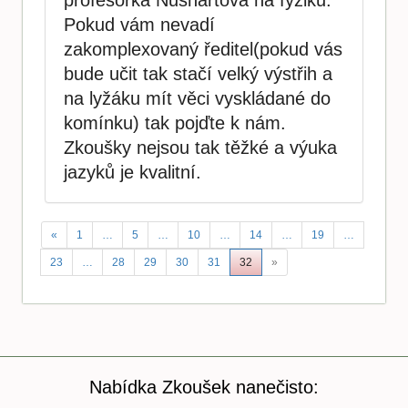
Pokud vám nevadí
zakomplexovaný ředitel(pokud vás
bude učit tak stačí velký výstřih a
na lyžáku mít věci vyskládané do
komínku) tak pojďte k nám.
Zkoušky nejsou tak těžké a výuka
jazyků je kvalitní.
«
1
…
5
…
10
…
14
…
19
…
23
…
28
29
30
31
32
»
Nabídka Zkoušek nanečisto: