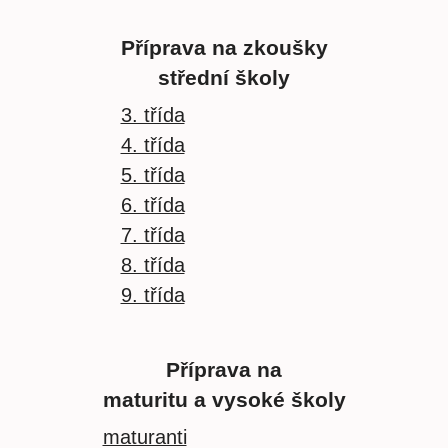
Příprava na zkoušky
střední školy
3. třída
4. třída
5. třída
6. třída
7. třída
8. třída
9. třída
Příprava na
maturitu a vysoké školy
maturanti