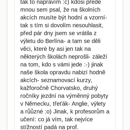
tak to napravím :c) kdosi přede
mnou sem psal, že na školních
akcích musíte být hodní a vzorní-
tak s tím si dovolím nesouhlasit,
před pár dny jsem se vrátila z
výletu do Berlína- a tam se děli
věci, které by asi jen tak na
některých školách neprošli- záleží
na tom, kdo s vámi jede :-) jinak
naše škola opravdu nabizí hodně
akcích- seznamovací kurzy,
kažforočně Chorvatsko, druhý
ročníky jezdní na výměnný pobyty
v Německu, třeťák- Anglie, výlety
a růůzné :o) Jinak, k profesorům a
učení: co já vím, tak nejvíce
stížností padá na prof.