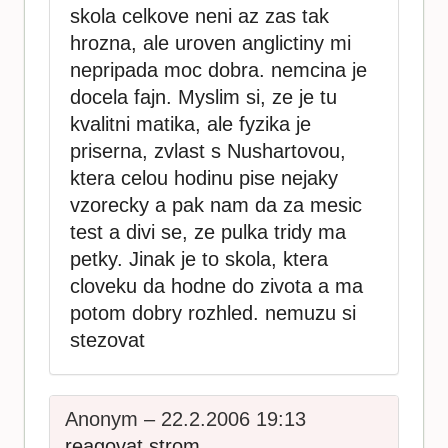
skola celkove neni az zas tak
hrozna, ale uroven anglictiny mi
nepripada moc dobra. nemcina je
docela fajn. Myslim si, ze je tu
kvalitni matika, ale fyzika je
priserna, zvlast s Nushartovou,
ktera celou hodinu pise nejaky
vzorecky a pak nam da za mesic
test a divi se, ze pulka tridy ma
petky. Jinak je to skola, ktera
cloveku da hodne do zivota a ma
potom dobry rozhled. nemuzu si
stezovat
Anonym – 22.2.2006 19:13
reagovat
strom