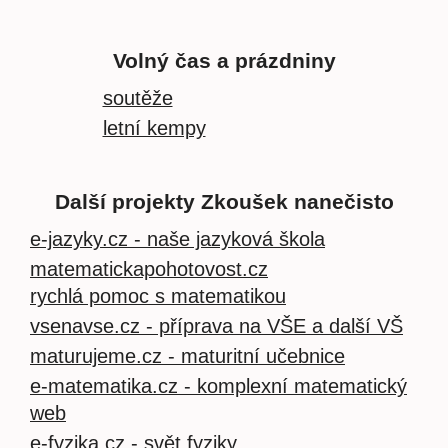
Volný čas a prázdniny
soutěže
letní kempy
Další projekty Zkoušek nanečisto
e-jazyky.cz - naše jazyková škola
matematickapohotovost.cz
rychlá pomoc s matematikou
vsenavse.cz - příprava na VŠE a další VŠ
maturujeme.cz - maturitní učebnice
e-matematika.cz - komplexní matematický
web
e-fyzika.cz - svět fyziky