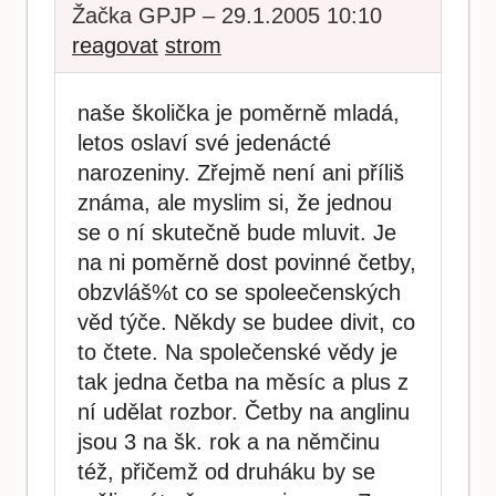
Žačka GPJP – 29.1.2005 10:10
reagovat
strom
naše školička je poměrně mladá,
letos oslaví své jedenácté
narozeniny. Zřejmě není ani příliš
známa, ale myslim si, že jednou
se o ní skutečně bude mluvit. Je
na ni poměrně dost povinné četby,
obzvláš%t co se spoleečenských
věd týče. Někdy se budee divit, co
to čtete. Na společenské vědy je
tak jedna četba na měsíc a plus z
ní udělat rozbor. Četby na anglinu
jsou 3 na šk. rok a na němčinu
též, přičemž od druháku by se