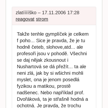
zlatííííško – 17.11.2006 17:28
reagovat
strom
Takže tenhle gymplíček je celkem
f poho... Sice je pravda, že je tu
hodně četeb, slohove,atd... ale
profesoři jsou v pohodě. Všechni
se daj nějak zkousnout i
Nushartová se dá přežít... ta ale
neni zlá, jak by si wšichni mohli
myslet, ona je jenom posedlá
fyzikou a matikou, prostě
nadšenec. Nebo například prof.
Dvořáková, ta je střašně hodná a
ochotná. Je pravda, že trochu