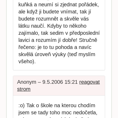
kuňká a neumí si zjednat pořádek,
ale když ji budete vnímat, tak jí
budete rozumnět a skvěle vás
látku naučí. Kdyby to někoho
zajímalo, tak sedim v předposlední
lavici a rozumím jí dobře! Stručně
řečeno: je to tu pohoda a navíc
skvělá úroveň výuky (teď myslím
všeho).
Anonym – 9.5.2006 15:21
reagovat
strom
:o) Tak o škole na kterou chodím
jsem se tady toho moc nedočetla,