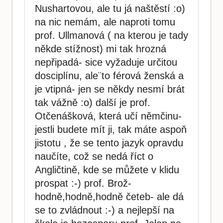
Nushartovou, ale tu já naštěstí :o)
na nic nemám, ale naproti tomu
prof. Ullmanová ( na kterou je tady
někde stížnost) mi tak hrozná
nepřipadá- sice vyžaduje určitou
dosciplínu, ale¨to férová ženská a
je vtipná- jen se někdy nesmí brát
tak vážně :o) další je prof.
Otčenášková, která učí němčinu-
jestli budete mít ji, tak máte aspoň
jistotu , že se tento jazyk opravdu
naučíte, což se nedá říct o
Angličtině, kde se můžete v klidu
prospat :-) prof. Brož-
hodně,hodně,hodně četeb- ale dá
se to zvládnout :-) a nejlepší na