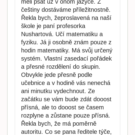
měli psát už v onom jazyce. Z
češtiny dostáváme příležitnostně.
Řekla bych, žeproslavená na naší
škole je paní profesorka
Nushartová. Učí matematiku a
fyziku. Já ji osobně znám pouze z
hodin matematiky. Má svůj určený
systém. Vlastní zasedací pořádek
a přesné rozdělení do skupin.
Obvykle jede přesně podle
učebnice a v hodině vás nenechá
ani minutku vydechnout. Ze
začátku se vám bude zdát dooost
přísná, ale to dooost se časem
rozplyne a zůstane pouze přísná.
Řekla bych, že má poměrně
autoritu. Co se pana ředitele týče,