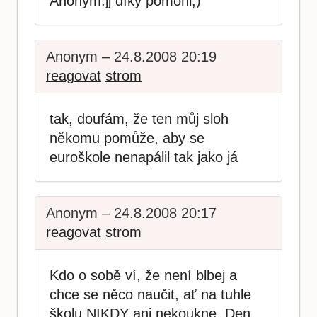
Anonym:jj díky pomohl;)
Anonym – 24.8.2008 20:19
reagovat
strom
tak, doufám, že ten můj sloh
někomu pomůže, aby se
euroškole nenapálil tak jako já
Anonym – 24.8.2008 20:17
reagovat
strom
Kdo o sobě ví, že není blbej a
chce se něco naučit, ať na tuhle
školu NIKDY ani nekoukne. Den