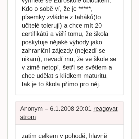
vyhněte se Euroškole obloukem.
Kdo o sobě ví, že je *****,
písemky zvládne z taháků(to
učitelé tolerují) a chce mít 20
certifikátů a věří tomu, že škola
poskytuje nějaké výhody jako
zahraniční zájezdy (nejezdí se
nikam), nevadí mu, že ve škole se
v zimě netopí, šetří se světlem a
chce udělat s klídkem maturitu,
tak je to škola přímo pro něj.
Anonym – 6.1.2008 20:01
reagovat
strom
zatim celkem v pohodě, hlavně