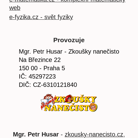
web
e-fyzika.cz - svět fyziky
Provozuje
Mgr. Petr Husar - Zkoušky nanečisto
Na Březince 22
150 00 - Praha 5
IČ: 45297223
DIČ: CZ-6310121840
Mgr. Petr Husar
-
zkousky-nanecisto.cz
,