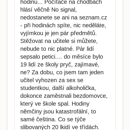
hodinu... Počítače na chodbách
hlásí věčně No signal,
nedostanete se ani na seznam.cz
- při hodinách spíte, nic neděláte,
vyjímkou je jen pár předmětů.
Stěžovat na učitele si můžete,
nebude to nic platné. Pár lidí
sepsalo petici.... do měsíce bylo
19 lidí ze školy pryč, zajímavé,
ne? Za dobu, co jsem tam jeden
učitel vyhozen za sex se
studentkou, další alkoholička,
dokonce zaměstnali bezdomovce,
který ve škole spal. Hodiny
němčiny jsou katastrofální, to
samé čeština. Co se týče
slibovaných 20 lkidí ve třídách.