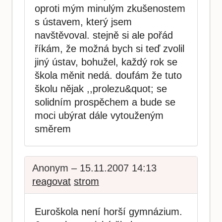
oproti mým minulým zkušenostem
s ústavem, který jsem
navštěvoval. stejně si ale pořád
říkám, že možná bych si teď zvolil
jiný ústav, bohužel, každý rok se
škola měnit nedá. doufám že tuto
školu nějak ,,prolezu&quot; se
solidním prospěchem a bude se
moci ubýrat dále vytouženým
směrem
Anonym – 15.11.2007 14:13
reagovat
strom
Euroškola není horší gymnázium.