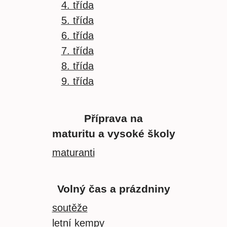
4. třída
5. třída
6. třída
7. třída
8. třída
9. třída
Příprava na
maturitu a vysoké školy
maturanti
Volný čas a prázdniny
soutěže
letní kempy