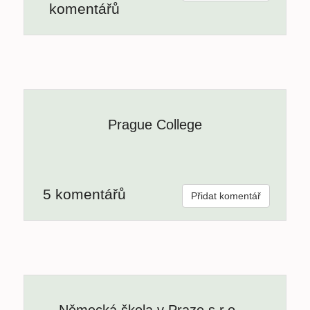
komentářů
Prague College
5 komentářů
Přidat komentář
Německá škola v Praze s.r.o. –