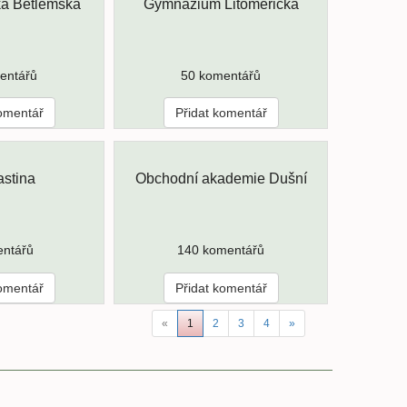
ká Betlémská
Gymnázium Litoměřická
entářů
50 komentářů
komentář
Přidat komentář
astina
Obchodní akademie Dušní
entářů
140 komentářů
komentář
Přidat komentář
«
1
2
3
4
»