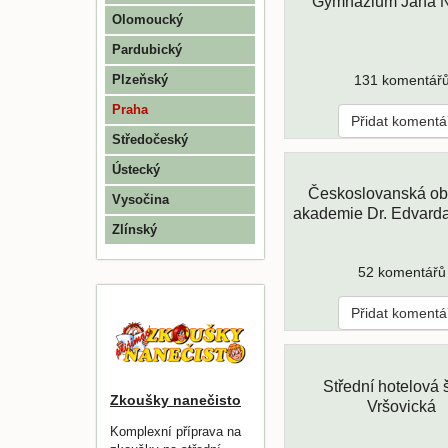
Gymnázium Jana 
Olomoucký
Pardubický
131 komentář
Plzeňský
Praha
Přidat komentá
Středočeský
Ústecký
Českoslovanská ob
Vysočina
akademie Dr. Edvard
Zlínský
52 komentářů
Přidat komentá
Střední hotelová 
Zkoušky nanečisto
Vršovická
Komplexní příprava na