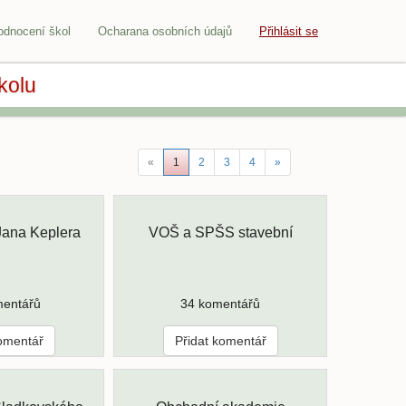
odnocení škol
Ocharana osobních údajů
Přihlásit se
kolu
«
1
2
3
4
»
ana Keplera
VOŠ a SPŠS stavební
mentářů
34 komentářů
komentář
Přidat komentář