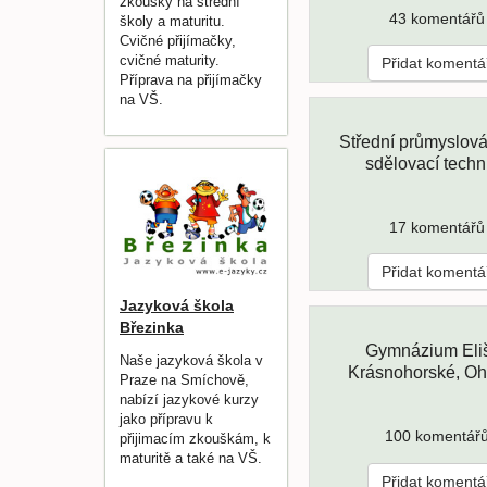
zkoušky na střední
43 komentářů
školy a maturitu.
Cvičné přijímačky,
cvičné maturity.
Přidat komentá
Příprava na přijímačky
na VŠ.
Střední průmyslová
sdělovací techn
17 komentářů
Přidat komentá
Jazyková škola
Březinka
Gymnázium Eli
Naše jazyková škola v
Krásnohorské, Oh
Praze na Smíchově,
nabízí jazykové kurzy
jako přípravu k
100 komentář
přijimacím zkouškám, k
maturitě a také na VŠ.
Přidat komentá