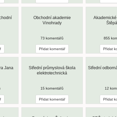
chodní
Obchodní akademie
Akademické
Vinohrady
Štěp
73 komentářů
855 ko
ř
Přidat komentář
Přidat 
ra Jana
Střední průmyslová škola
Střední odborn
elektrotechnická
ů
15 komentářů
12 kom
ř
Přidat komentář
Přidat 