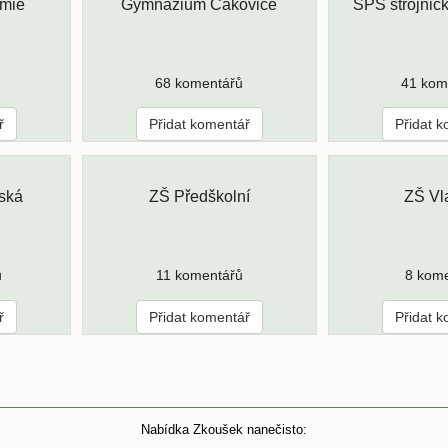
mie
Gymnázium Čakovice
SPŠ strojnic
68 komentářů
41 kom
ř
Přidat komentář
Přidat 
ská
ZŠ Předškolní
ZŠ Vl
ů
11 komentářů
8 kom
ř
Přidat komentář
Přidat 
Nabídka Zkoušek nanečisto: