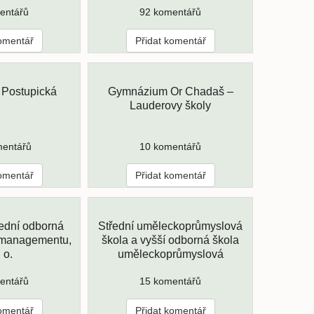
entářů
92 komentářů
komentář
Přidat komentář
Postupická
Gymnázium Or Chadaš –
Lauderovy školy
mentářů
10 komentářů
komentář
Přidat komentář
ední odborná
Střední uměleckoprůmyslová
 managementu,
škola a vyšší odborná škola
. o.
uměleckoprůmyslová
entářů
15 komentářů
komentář
Přidat komentář