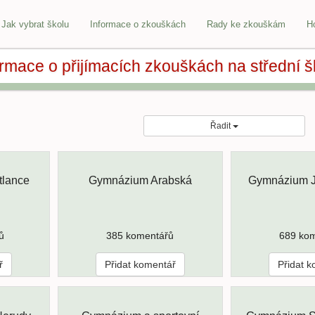
Jak vybrat školu
Informace o zkouškách
Rady ke zkouškám
H
ormace o přijímacích zkouškách na střední š
Řadit
lance
Gymnázium Arabská
Gymnázium J
ů
385 komentářů
689 ko
ř
Přidat komentář
Přidat 