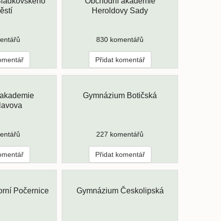
ladkovského
Obchodní akademie
ěstí
Heroldovy Sady
entářů
830 komentářů
komentář
Přidat komentář
 akademie
Gymnázium Botičská
lavova
entářů
227 komentářů
komentář
Přidat komentář
rní Počernice
Gymnázium Českolipská