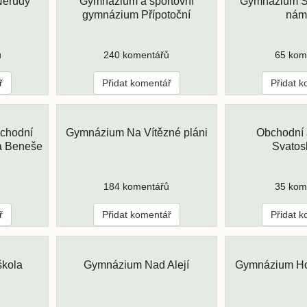
Nerudy
Gymnázium a sportovní
Gymnázium S
gymnázium Přípotoční
nám
ů
240 komentářů
65 kom
ř
Přidat komentář
Přidat 
chodní
Gymnázium Na Vítězné pláni
Obchodní
a Beneše
Svatos
184 komentářů
35 kom
ř
Přidat komentář
Přidat 
škola
Gymnázium Nad Alejí
Gymnázium Ho