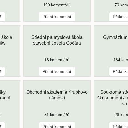
199 komentářů
79 kom
ř
Přidat komentář
Přidat 
 škola
Střední průmyslová škola
Gymnázium 
iky
stavební Josefa Gočára
18 komentářů
184 ko
ř
Přidat komentář
Přidat 
šky
Obchodní akademie Krupkovo
Soukromá stř
radní
náměstí
škola umění a
s. r
ů
51 komentářů
26 kom
ř
Přidat komentář
Přidat 