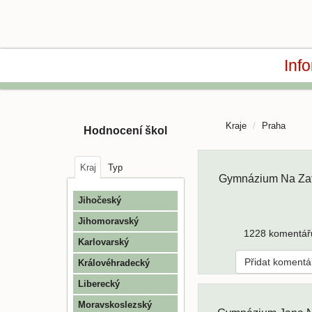
Inf
Kraje
Praha
Hodnocení škol
Kraj
Typ
Gymnázium Na Zat
Jihočeský
Jihomoravský
1228 komentář
Karlovarský
Přidat komentá
Královéhradecký
Liberecký
Moravskoslezský