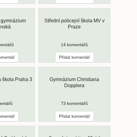
 gymnázium
Střední policejní škola MV v
ánská
Praze
mentářů
14 komentářů
komentář
Přidat komentář
á škola Praha 3
Gymnázium Christiana
Dopplera
entářů
73 komentářů
komentář
Přidat komentář